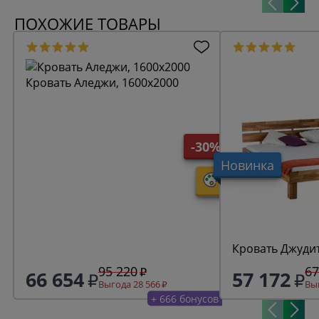
ПОХОЖИЕ ТОВАРЫ
Кровать Аледжи, 1600х2000
-30%
Новинка
Кровать Джудит
95 220
67
66 654
57 172
Выгода 28 566
Выг
+ 666 бонусов