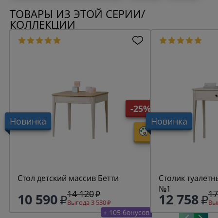
ТОВАРЫ ИЗ ЭТОЙ СЕРИИ/
КОЛЛЕКЦИИ
-25%
Новинка
Новинка
Стол детский массив Бетти
Столик туалетн
№1
14 120
17
10 590
12 758
Выгода 3 530
Выг
+ 105 бонусов