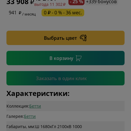
33 908
- 25 %
+339 бонусов
выгода 11 302
* обязательное поле
941
0 ₽ - 0 % - 36 мес.
/ месяц
* необязательное поле
Выбрать цвет
* необязательное поле
В корзину
Подтвердить
Заказать в один клик
Характеристики:
Коллекция:
Бетти
Галерея:
Бетти
Габариты, мм:
Ш 1680
x
Гл 2100
x
В 1000