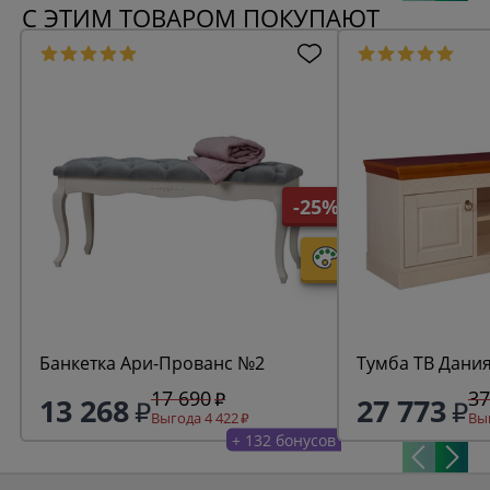
С ЭТИМ ТОВАРОМ ПОКУПАЮТ
-25%
Банкетка Ари-Прованс №2
Тумба ТВ Дани
17 690
37
13 268
27 773
Выгода 4 422
Выг
+ 132 бонусов