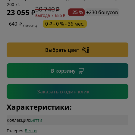
200 кг.
30 740
23 055
- 25 %
+230 бонусов
выгода 7 685
* обязательное поле
640
0 ₽ - 0 % - 36 мес.
/ месяц
* необязательное поле
Выбрать цвет
* необязательное поле
В корзину
Подтвердить
Заказать в один клик
Характеристики:
Коллекция:
Бетти
Галерея:
Бетти