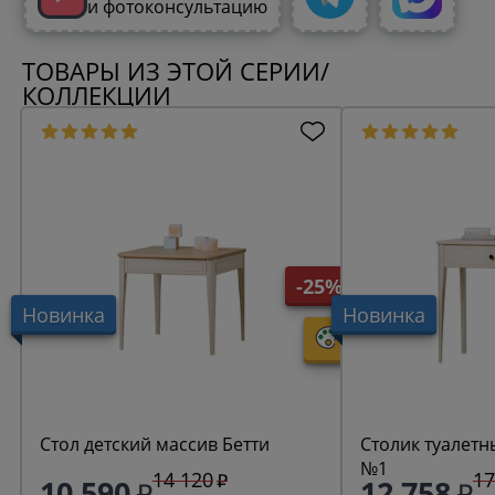
и фотоконсультацию
ТОВАРЫ ИЗ ЭТОЙ СЕРИИ/
КОЛЛЕКЦИИ
-25%
Новинка
Новинка
Стол детский массив Бетти
Столик туалетн
№1
14 120
17
10 590
12 758