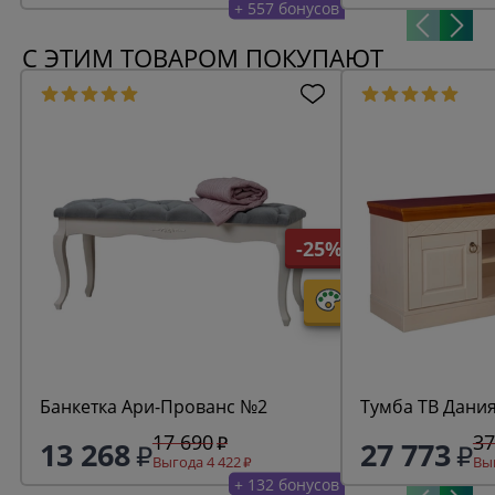
+ 557 бонусов
С ЭТИМ ТОВАРОМ ПОКУПАЮТ
-25%
Банкетка Ари-Прованс №2
Тумба ТВ Дани
17 690
37
13 268
27 773
Выгода 4 422
Выг
+ 132 бонусов