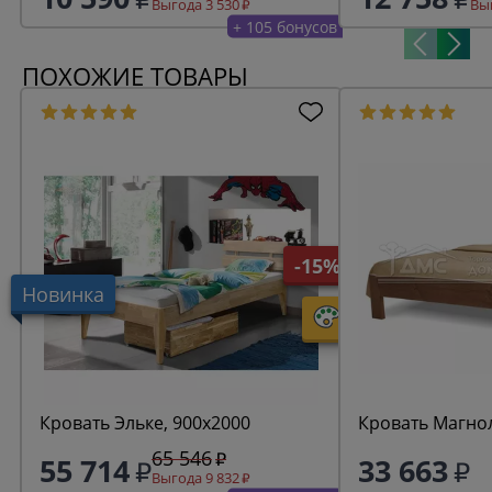
Выгода 3 530
Выг
+ 105 бонусов
ПОХОЖИЕ ТОВАРЫ
-15%
Новинка
Кровать Эльке, 900х2000
Кровать Магно
65 546
55 714
33 663
Выгода 9 832