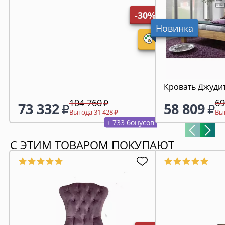
-30%
Новинка
Кровать Джудит
104 760
69
73 332
58 809
Выгода 31 428
Выг
+ 733 бонусов
С ЭТИМ ТОВАРОМ ПОКУПАЮТ