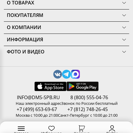
О ТОВАРАХ
ТОВАРЫ
ПОКУПАТЕЛЯМ
КОМНАТЫ
Как сделать заказ
КОЛЛЕКЦИИ
О КОМПАНИИ
Оплата
НОВИНКИ
Наши салоны
О ценах и скидках
РАСПРОДАЖА
ИНФОРМАЦИЯ
История
Подарочные сертификаты
АКЦИИ
Уход за мебелью
Нам доверяют
Доставка и сборка
ФОТО И ВИДЕО
Карельский стандарт
Новости
Замер помещения
Галерея
Рекомендации, советы, полезные статьи
Дизайнерам и архитекторам
Доп. услуги
3D туры по салонам
Политика конфиденциальности
Сотрудничество
Гарантия
Видео
Обработка персональных данных
Стань партнером ДМС-Маркет
Корпоративным клиентам
Наши работы
Сертификаты
Отзывы
Правила и условия обмена и возврата товара
Пользовательское соглашение
Вакансии
В приложении выгоднее
Результаты оценки труда
INFO@DMS-SPB.RU
8 (800) 555-04-76
Множество товаров всегда у вас под рукой
Контакты
Наш электронный адрес
Звонок по России бесплатный
+7 (499) 653-69-67
+7 (812) 748-26-45
Скачать на iOS
Москва с 10:00 до 21:00
Санкт-Петербург с 10:00 до 21:00
Скачать на Android