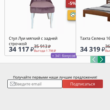
-5%
Стул Луи мягкий с задней
Тахта Селена 1
строчкой
35 913
36
34 117
34 319
Выгода 1 796
Выг
+ 341 бонусов
Получайте первыми наши лучшие предложения!
Подписаться