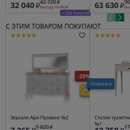
42 720
90
32 040
63 630
Выгода 10 680
Выг
+ 320 бонусов
С ЭТИМ ТОВАРОМ ПОКУПАЮТ
-25%
Новинка
Зеркало Ари-Прованс №2
Столик туалетн
№1
9 820
17