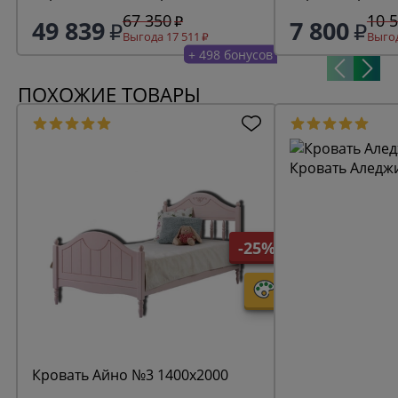
67 350
10 
49 839
7 800
Выгода 17 511
Выгод
+ 498 бонусов
ПОХОЖИЕ ТОВАРЫ
Кровать Аледжи
-25%
Кровать Айно №3 1400х2000