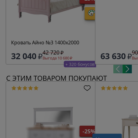
Кровать Айно №3 1400х2000
42 720
90
32 040
63 630
Выгода 10 680
Выг
+ 320 бонусов
С ЭТИМ ТОВАРОМ ПОКУПАЮТ
-25%