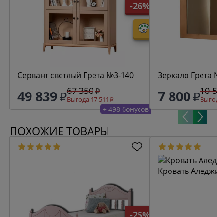
-26%
Сервант светлый Грета №3-140
Зеркало Грета
67 350
10 
49 839
7 800
Выгода 17 511
Выгод
+ 498 бонусов
ПОХОЖИЕ ТОВАРЫ
Кровать Аледжи
-25%