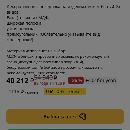
Декоративная фрезеровка на изделиях может быть 4-ёх
видов:
Елка (только из МДФ;
широкая полоска;
узкая полоска;
прямоугольник; (Обязательно указывайте вид
фрезеровки!).
Материал исполнения на выбор:
МДФ (в бейцах и прозрачных эмалях не рекомендуется),
сосна (доступна для всех типов покрытий),
бессучковый щит (в бейцах и прозрачных эмалях не
рекомендуется, +10% стоимости).
54 340
40 212
- 26 %
+402 бонусов
выгода 14 128
* обязательное поле
1116
0 ₽ - 0 % - 36 мес.
/ месяц
* необязательное поле
Выбрать цвет
* необязательное поле