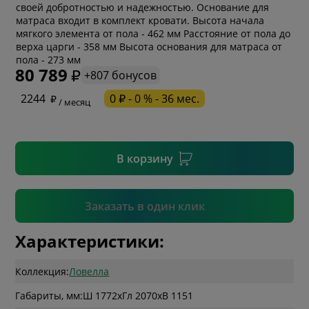
своей добротностью и надежностью. Основание для
матраса входит в комплект кровати. Высота начала
мягкого элемента от пола - 462 мм Расстояние от пола до
* обязательное поле
верха царги - 358 мм Высота основания для матраса от
пола - 273 мм
80 789
+807 бонусов
* необязательное поле
2244
0 ₽ - 0 % - 36 мес.
/ месяц
* необязательное поле
В корзину
Подтвердить
Заказать в один клик
Характеристики:
Коллекция:
Ловелла
Габариты, мм:
Ш 1772
x
Гл 2070
x
В 1151