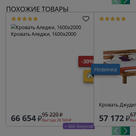
ПОХОЖИЕ ТОВАРЫ
Кровать Аледжи, 1600х2000
-30%
Новинка
Кровать Джудит
95 220
67
66 654
57 172
Выгода 28 566
Выг
+ 666 бонусов