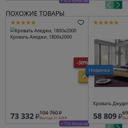
+ 423 бонусов
ПОХОЖИЕ ТОВАРЫ
Кровать Аледжи, 1800х2000
-30%
Новинка
Кровать Джудит
104 760
69
73 332
58 809
Выгода 31 428
Выг
+ 733 бонусов