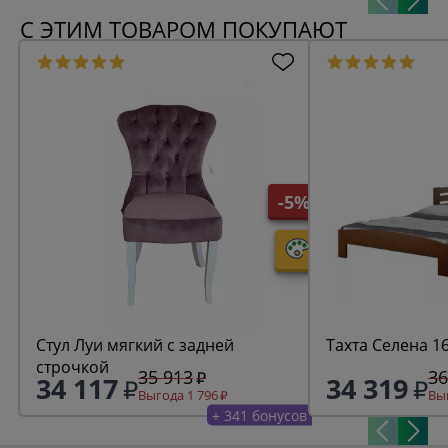
С ЭТИМ ТОВАРОМ ПОКУПАЮТ
-5%
Стул Луи мягкий с задней
Тахта Селена 1
строчкой
35 913
36
34 117
34 319
Выгода 1 796
Выг
+ 341 бонусов