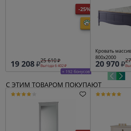
-25%
Кровать масси
800х2000
25 610
27
19 208
20 970
Выгода 6 402
Выг
+ 192 бонусов
С ЭТИМ ТОВАРОМ ПОКУПАЮТ