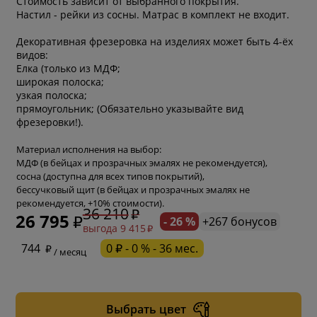
Стоимость зависит от выбранного покрытия.
Настил - рейки из сосны. Матрас в комплект не входит.
Декоративная фрезеровка на изделиях может быть 4-ёх
видов:
Елка (только из МДФ;
широкая полоска;
узкая полоска;
прямоугольник; (Обязательно указывайте вид
фрезеровки!).
Материал исполнения на выбор:
МДФ (в бейцах и прозрачных эмалях не рекомендуется),
сосна (доступна для всех типов покрытий),
бессучковый щит (в бейцах и прозрачных эмалях не
рекомендуется, +10% стоимости).
36 210
26 795
- 26 %
+267 бонусов
выгода 9 415
* обязательное поле
744
0 ₽ - 0 % - 36 мес.
/ месяц
* необязательное поле
Выбрать цвет