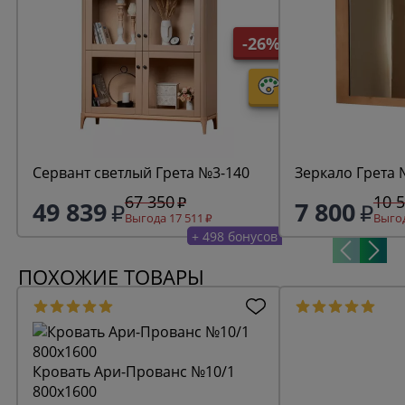
-26%
Сервант светлый Грета №3-140
Зеркало Грета
67 350
10 
49 839
7 800
Выгода 17 511
Выгод
+ 498 бонусов
ПОХОЖИЕ ТОВАРЫ
Кровать Ари-Прованс №10/1
800х1600