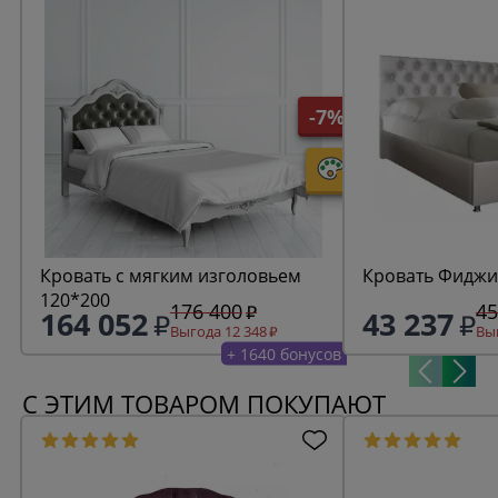
-7%
Кровать с мягким изголовьем
Кровать Фиджи
120*200
176 400
45
164 052
43 237
Выгода 12 348
Выг
+ 1640 бонусов
С ЭТИМ ТОВАРОМ ПОКУПАЮТ