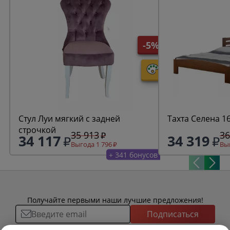
-5%
Стул Луи мягкий с задней
Тахта Селена 1
строчкой
35 913
36
34 117
34 319
Выгода 1 796
Выг
+ 341 бонусов
Получайте первыми наши лучшие предложения!
Подписаться