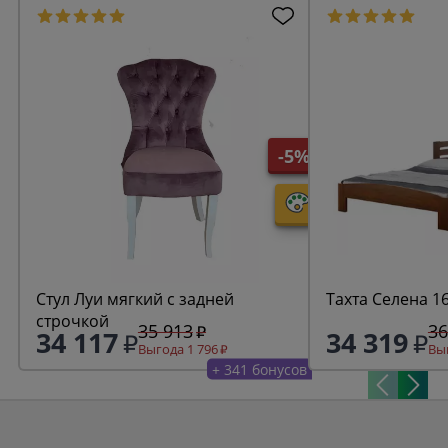
-5%
Стул Луи мягкий с задней
Тахта Селена 1
строчкой
35 913
36
34 117
34 319
Выгода 1 796
Выг
+ 341 бонусов