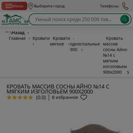
Спб с 10:00 до 21:00
Меню
Выберите город
Телефоны
Назад
›
Главная
›
Кровати
Кровати
-
Кровать
›
мягкие
›
односпальные
массив
900
›
сосны Айно
№14 с
мягким
изголовьем
900х2000
↴
КРОВАТЬ МАССИВ СОСНЫ АЙНО №14 С
МЯГКИМ ИЗГОЛОВЬЕМ 900Х2000
(0.0)
В избранное