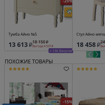
-25%
Тумба Айно №5
Стул Айно мягк
18 150
24
13 613
18 458
Выгода 4 537
Выг
+ 136 бонусов
ПОХОЖИЕ ТОВАРЫ
-15%