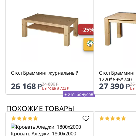
-25%
Стол Брамминг журнальный
Стол Брамминг
1220*695*740
26 168
27 390
34 890
36
Выгода 8 722
Выг
+ 261 бонусов
ПОХОЖИЕ ТОВАРЫ
Кровать Аледжи, 1800х2000