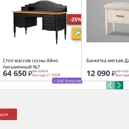
-25%
Стол массив сосны Айно
Банкетка мягкая Д
письменный №7
64 650
12 090
86 200
16 120
Выгода 21 550
Выгода
+ 646 бонусов
ься