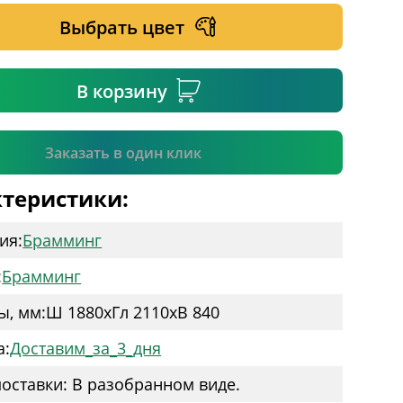
Выбрать цвет
ательное поле
В корзину
Подтвердить
Заказать в один клик
теристики:
ия:
Брамминг
:
Брамминг
ы, мм:
Ш 1880
x
Гл 2110
x
В 840
а:
Доставим_за_3_дня
оставки: В разобранном виде.