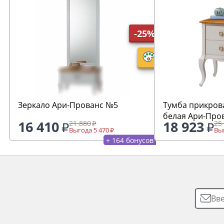
-25%
Зеркало Ари-Прованс №5
Тумба прикров
белая Ари-Про
16 410
18 923
21 880
25
Выгода 5 470
Выг
+ 164 бонусов