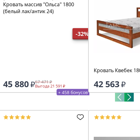
Кровать массив "Ольса" 1800
(белый лак/антик 24)
-32%
Кровать Квебек 18
45 880
42 563
67 471
Выгода 21 591
+ 458 бонусов