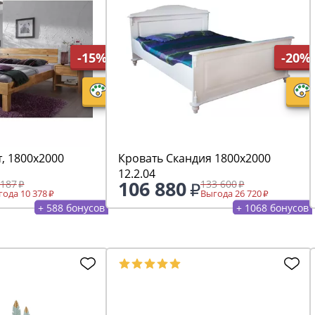
-15%
-20%
, 1800х2000
Кровать Скандия 1800х2000
12.2.04
106 880
 187
133 600
ода 10 378
Выгода 26 720
+ 588 бонусов
+ 1068 бонусов