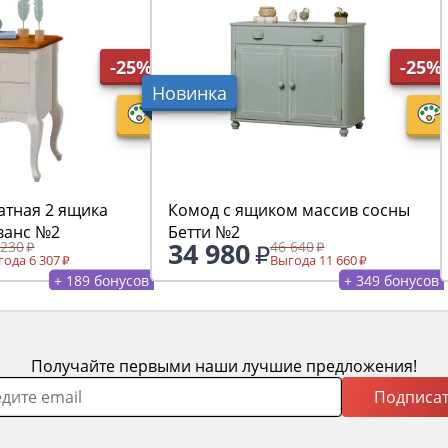
-25%
-25%
Новинка
атная 2 ящика
Комод с ящиком массив сосны
ванс №2
Бетти №2
34 980
 230
46 640
ода 6 307
Выгода 11 660
+ 189 бонусов
+ 349 бонусов
Получайте первыми наши лучшие предложения!
Подписат