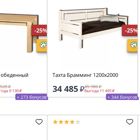
-25%
-25%
 обеденный
Тахта Брамминг 1200х2000
34 485
 520
45 980
ода 9 130
Выгода 11 495
+ 273 бонусов
+ 344 бонусов