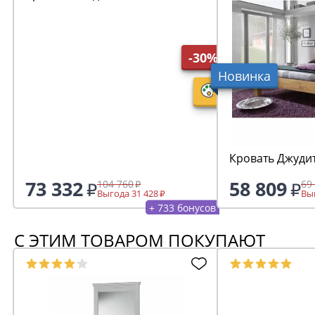
-30%
Новинка
Кровать Джудит
73 332
58 809
104 760
69
Выгода 31 428
Выг
+ 733 бонусов
С ЭТИМ ТОВАРОМ ПОКУПАЮТ