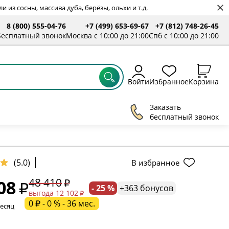
 из сосны, массива дуба, берёзы, ольхи и т.д.
8 (800) 555-04-76
+7 (499) 653-69-67
+7 (812) 748-26-45
ты
Бесплатный звонок
Москва с 10:00 до 21:00
Спб с 10:00 до 21:00
Войти
Избранное
Корзина
Заказать
бесплатный звонок
(5.0)
В избранное
48 410
08
- 25 %
+363 бонусов
ельное поле
выгода 12 102
0 ₽ - 0 % - 36 мес.
месяц
ательное поле