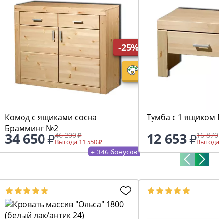
-25%
Комод с ящиками сосна
Тумба с 1 ящиком
Брамминг №2
34 650
12 653
46 200
16 870
Выгода 11 550
Выгода
+ 346 бонусов