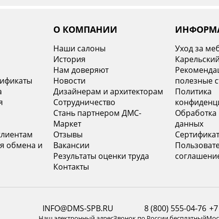
О КОМПАНИИ
ИНФОРМ
Наши салоны
Уход за ме
История
Карельский
х
Нам доверяют
Рекомендац
тификаты
Новости
полезные с
а
Дизайнерам и архитекторам
Политика
я
Сотрудничество
конфиденц
Стань партнером ДМС-
Обработка
Маркет
данных
клиентам
Отзывы
Сертифика
я обмена и
Вакансии
Пользоват
Результаты оценки труда
соглашени
Контакты
INFO@DMS-SPB.RU
8 (800) 555-04-76
+7
Наш электронный адрес
Звонок по России бесплатный
Моск