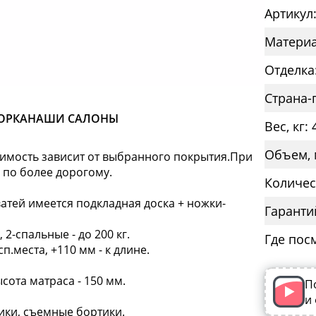
Артикул
Материа
Отделка
Страна-
ОРКА
НАШИ САЛОНЫ
Вес, кг: 
Объем, 
тоимость зависит от выбранного покрытия.При
 по более дорогому.
Количес
оватей имеется подкладная доска + ножки-
Гаранти
 2-спальные - до 200 кг.
Где пос
.места, +110 мм - к длине.
сота матраса - 150 мм.
П
и
ики, съемные бортики.