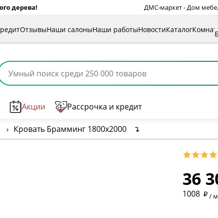
ого дерева!
ДМС-маркет - Дом мебели
кредит
Отзывы
Наши салоны
Наши работы
Новости
Каталог
Комна
Акции
Рассрочка и кредит
›
Кровать Брамминг 1800х2000
↴
0
36 3
* обязат
1008
/ 
* необяз