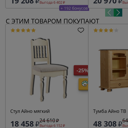
19 208
20 970
Выгода 6 402
Выг
+ 192 бонусов
С ЭТИМ ТОВАРОМ ПОКУПАЮТ
-25%
Стул Айно мягкий
Тумба Айно ТВ
24 610
64
18 458
48 308
Выгода 6 152
Выг