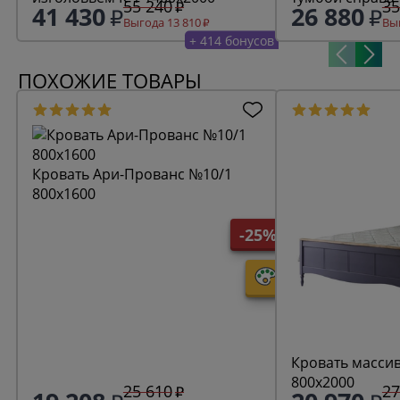
55 240
35
41 430
26 880
Выгода 13 810
Выг
+ 414 бонусов
ПОХОЖИЕ ТОВАРЫ
Кровать Ари-Прованс №10/1
800х1600
-25%
Кровать масси
800х2000
25 610
27