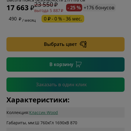
23 550
17 663
- 25 %
+176 бонусов
выгода 5 887
* обязательное поле
490
0 ₽ - 0 % - 36 мес.
/ месяц
* необязательное поле
Выбрать цвет
* необязательное поле
В корзину
Подтвердить
Заказать в один клик
Характеристики:
Коллекция:
Классик-Wood
Габариты, мм:
Ш 760
x
Гл 1690
x
В 870