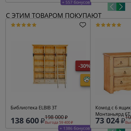
+ 557 бонусов
С ЭТИМ ТОВАРОМ ПОКУПАЮТ
-30%
Библиотека ELBIB 3T
Комод с 6 ящик
Монтаньярд 6
198 000
10
138 600
73 024
Выгода 59 400
Выг
+ 1386 бонусов