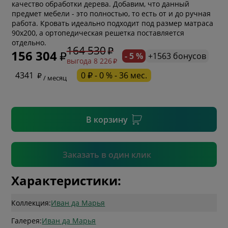
качество обработки дерева. Добавим, что данный
предмет мебели - это полностью, то есть от и до ручная
работа. Кровать идеально подходит под размер матраса
* обязательное поле
90х200, а ортопедическая решетка поставляется
отдельно.
164 530
156 304
- 5 %
+1563 бонусов
выгода 8 226
* необязательное поле
4341
0 ₽ - 0 % - 36 мес.
/ месяц
* необязательное поле
В корзину
Подтвердить
Заказать в один клик
Характеристики:
Коллекция:
Иван да Марья
Галерея:
Иван да Марья