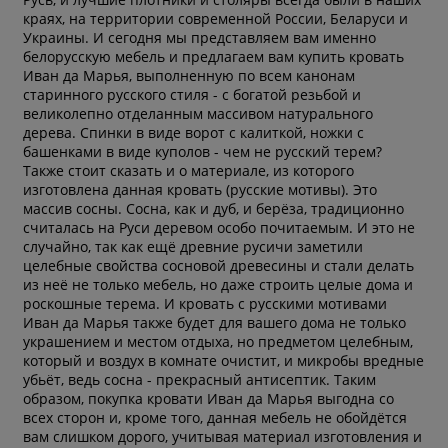
краях, на территории современной России, Беларуси и
Украины. И сегодня мы представляем вам именно
белорусскую мебель и предлагаем вам купить кровать
Иван да Марья, выполненную по всем канонам
старинного русского стиля - с богатой резьбой и
великолепно отделанным массивом натурального
дерева. Спинки в виде ворот с калиткой, ножки с
башенками в виде куполов - чем не русский терем?
Также стоит сказать и о материале, из которого
изготовлена данная кровать (русские мотивы). Это
массив сосны. Сосна, как и дуб, и берёза, традиционно
считалась на Руси деревом особо почитаемым. И это не
случайно, так как ещё древние русичи заметили
целебные свойства сосновой древесины и стали делать
из неё не только мебель, но даже строить целые дома и
роскошные терема. И кровать с русскими мотивами
Иван да Марья также будет для вашего дома не только
украшением и местом отдыха, но предметом целебным,
который и воздух в комнате очистит, и микробы вредные
убьёт, ведь сосна - прекрасный антисептик. Таким
образом, покупка кровати Иван да Марья выгодна со
всех сторон и, кроме того, данная мебель не обойдётся
вам слишком дорого, учитывая материал изготовления и