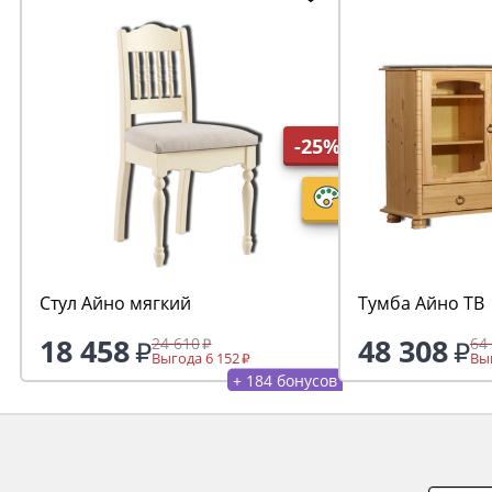
-25%
Стул Айно мягкий
Тумба Айно ТВ
18 458
48 308
24 610
64
Выгода 6 152
Выг
+ 184 бонусов