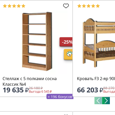
-25%
Стеллаж с 5 полками сосна
Кровать F3 2-яр 9
Классик №4
19 635
66 203
26 180
88 270
Выгода 6 545
Выгода
+ 196 бонусов