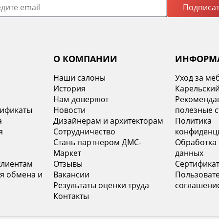
Подписат
О КОМПАНИИ
ИНФОРМ
Наши салоны
Уход за ме
История
Карельский
х
Нам доверяют
Рекомендац
тификаты
Новости
полезные с
а
Дизайнерам и архитекторам
Политика
я
Сотрудничество
конфиденц
Стань партнером ДМС-
Обработка
Маркет
данных
клиентам
Отзывы
Сертифика
я обмена и
Вакансии
Пользоват
Результаты оценки труда
соглашени
Контакты