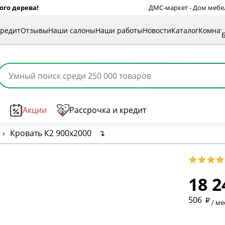
ого дерева!
ДМС-маркет - Дом мебели
кредит
Отзывы
Наши салоны
Наши работы
Новости
Каталог
Комна
Акции
Рассрочка и кредит
›
Кровать К2 900х2000
↴
18 2
* обязат
506
/ ме
* необяз