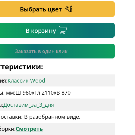
Выбрать цвет
ательное поле
В корзину
Подтвердить
Заказать в один клик
теристики:
ия:
Классик-Wood
ы, мм:
Ш 980
x
Гл 2110
x
В 870
а:
Доставим_за_3_дня
оставки: В разобранном виде.
борки:
Смотреть