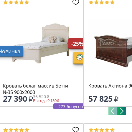
-25%
Новинка
Кровать белая массив Бетти
Кровать Актиона 9
№35 900х2000
27 390
57 825
36 520
Выгода 9 130
+ 273 бонусов