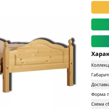
* необяз
Харак
Коллекц
Габарит
Доставк
Форма п
Схема с