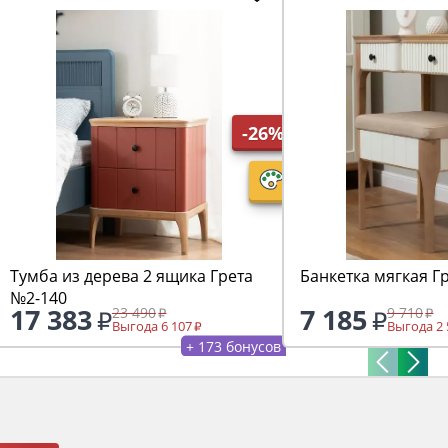
-26%
Тумба из дерева 2 ящика Грета
Банкетка мягкая Г
№2-140
17 383
7 185
23 490
9 710
Выгода 6 107
Выгода 2 
+ 173 бонусов