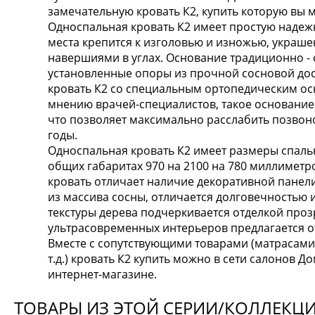
замечательную кровать К2, купить которую вы 
Односпальная кровать К2 имеет простую надеж
места крепится к изголовью и изножью, укра
навершиями в углах. Основание традиционно -
установленные опоры из прочной сосновой дос
кровать К2 со специальным ортопедическим ос
мнению врачей-специалистов, такое основание
что позволяет максимально расслабить позвоно
годы.
Односпальная кровать К2 имеет размеры спаль
общих габаритах 970 на 2100 на 780 миллиметр
кровать отличает наличие декоративной панели
из массива сосны, отличается долговечностью
текстуры дерева подчеркивается отделкой проз
ультрасовременных интерьеров предлагается о
Вместе с сопутствующими товарами (матрасами
т.д.) кровать К2 купить можно в сети салонов Д
интернет-магазине.
ТОВАРЫ ИЗ ЭТОЙ СЕРИИ/КОЛЛЕКЦ