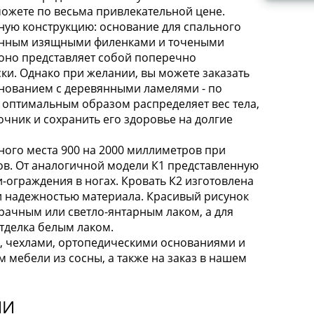
можете по весьма привлекательной цене.
ную конструкцию: основание для спального
шенным изящными филенками и точеными
 оно представляет собой поперечно
ки. Однако при желании, вы можете заказать
нованием с деревянными ламелями - по
 оптимальным образом распределяет вес тела,
чник и сохранить его здоровье на долгие
ного места 900 на 2000 миллиметров при
ов. От аналогичной модели К1 представленную
-ограждения в ногах. Кровать К2 изготовлена
 и надежностью материала. Красивый рисунок
рачным или светло-янтарным лаком, а для
тделка белым лаком.
, чехлами, ортопедическими основаниями и
ом мебели из сосны, а также на заказ в нашем
ИИ