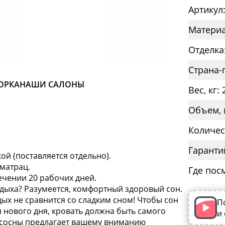
Артикул
Материа
Отделка
Страна-
ОРКА
НАШИ САЛОНЫ
Вес, кг: 
Объем, 
Количес
Гаранти
й (поставляется отдельно).
матрац.
Где пос
течении 20 рабочих дней.
тдыха? Разумеется, комфортный здоровый сон.
дых не сравнится со сладким сном! Чтобы сон
П
 нового дня, кровать должна быть самого
и
з сосны предлагает вашему вниманию