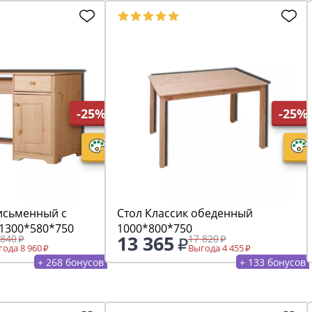
-25%
-25%
письменный с
Стол Классик обеденный
 1300*580*750
1000*800*750
13 365
 840
17 820
ода 8 960
Выгода 4 455
+ 268 бонусов
+ 133 бонусов