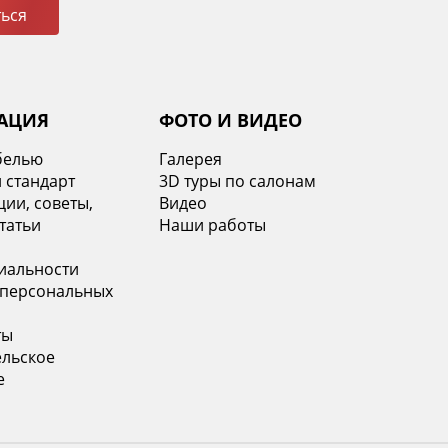
ься
АЦИЯ
ФОТО И ВИДЕО
белью
Галерея
 стандарт
3D туры по салонам
ии, советы,
Видео
татьи
Наши работы
иальности
 персональных
ты
ельское
е