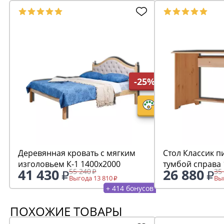
-25%
Деревянная кровать с мягким
Стол Классик 
изголовьем К-1 1400х2000
тумбой справа
41 430
26 880
55 240
35
Выгода 13 810
Выг
+ 414 бонусов
ПОХОЖИЕ ТОВАРЫ