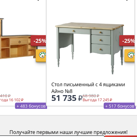
-25%
-25%
Стол письменный с 4 ящиками
Айно №8
51 735
 410
68 980
ода 16 102
Выгода 17 245
+ 483 бонусов
+ 517 бонусов
Получайте первыми наши лучшие предложения!