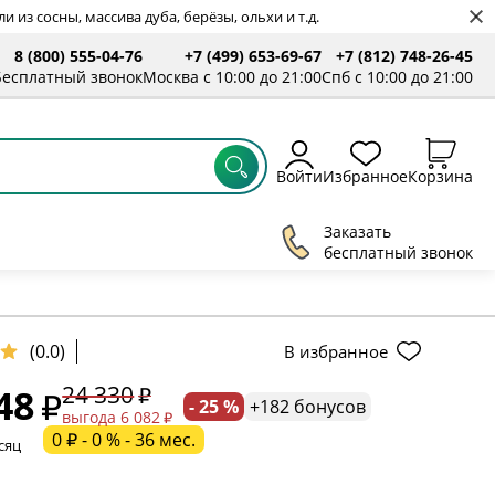
 из сосны, массива дуба, берёзы, ольхи и т.д.
8 (800) 555-04-76
+7 (499) 653-69-67
+7 (812) 748-26-45
ты
Бесплатный звонок
Москва с 10:00 до 21:00
Спб с 10:00 до 21:00
Войти
Избранное
Корзина
Заказать
бесплатный звонок
(0.0)
В избранное
24 330
48
- 25 %
+182 бонусов
ельное поле
выгода 6 082
0 ₽ - 0 % - 36 мес.
сяц
ательное поле