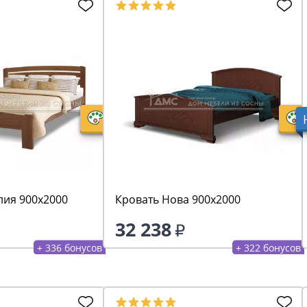
лия 900х2000
Кровать Нова 900х2000
32 238
+ 336 бонусов
+ 322 бонусов