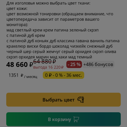
Для изголовья можно выбрать цвет ткани:
цвет кожи:
цвет возможной тонировки (обращаем внимание, что
цветопередача зависит от параметров вашего
монитора):
мад светлый крем крем патина зеленый скрэп
с патиной дуб крем
с патиной дуб коньяк дуб классика гавана ваниль патина
кракелюр виски бордо шоколад чизкейк снежный дуб
черный шер серый жемчуг серый орхидея скрэп олива
скрэп орхидея марин мад хаки мад темный
64 880
48 660
- 25 %
+486 бонусов
выгода 16 220
* обязательное поле
1351
0 ₽ - 0 % - 36 мес.
/ месяц
* необязательное поле
Выбрать цвет
* необязательное поле
В корзину