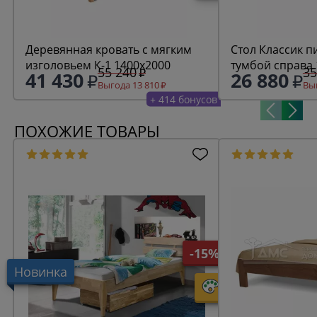
Деревянная кровать с мягким
Стол Классик 
изголовьем К-1 1400х2000
тумбой справа
55 240
35
41 430
26 880
Выгода 13 810
Выг
+ 414 бонусов
ПОХОЖИЕ ТОВАРЫ
-15%
Новинка