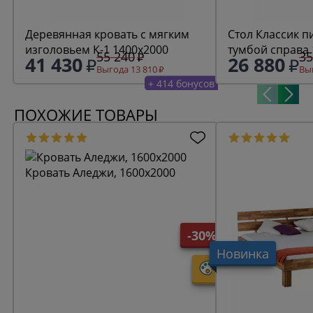
Деревянная кровать с мягким
Стол Классик 
изголовьем К-1 1400х2000
тумбой справа
55 240
35
41 430
26 880
Выгода 13 810
Выг
+ 414 бонусов
ПОХОЖИЕ ТОВАРЫ
Кровать Аледжи, 1600х2000
-30%
Новинка