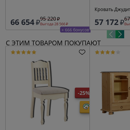
Кровать Джудит
95 220
67
66 654
57 172
Выгода 28 566
Выг
+ 666 бонусов
С ЭТИМ ТОВАРОМ ПОКУПАЮТ
-25%