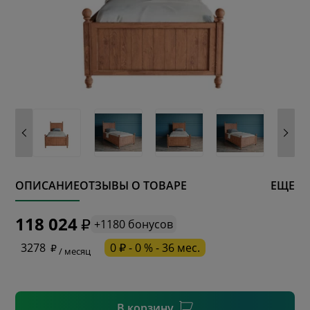
ОПИСАНИЕ
ОТЗЫВЫ О ТОВАРЕ
ЕЩЕ
* обязательное поле
118 024
+1180 бонусов
* необязательное поле
3278
0 ₽ - 0 % - 36 мес.
/ месяц
* необязательное поле
В корзину