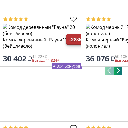
-28%
Комод деревянный "Рауна" 20
Комод черный "Ра
(бейц/масло)
(колониал)
30 402
36 076
42 226
50 105
Выгода 11 824
Выгода
+ 304 бонусов