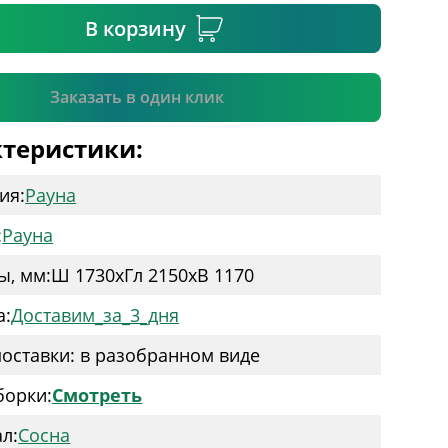
В корзину
Подтвердить
Заказать в один клик
теристики:
ия:
Рауна
:
Рауна
ы, мм:
Ш 1730
x
Гл 2150
x
В 1170
а:
Доставим_за_3_дня
оставки: в разобранном виде
борки:
Смотреть
л:
Сосна