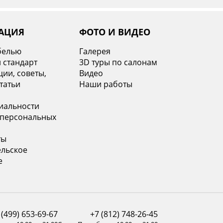
АЦИЯ
ФОТО И ВИДЕО
белью
Галерея
 стандарт
3D туры по салонам
ии, советы,
Видео
татьи
Наши работы
иальности
 персональных
ты
ельское
е
 (499) 653-69-67
+7 (812) 748-26-45