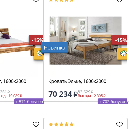
-15%
-15%
Новинка
, 1600х2000
Кровать Эльке, 1600х2000
70 234
 261
82 629
ода 10 089
Выгода 12 395
+ 571 бонусов
+ 702 бонусов