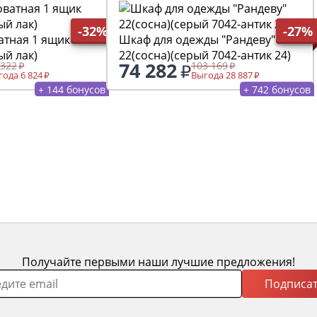
-32%
-27%
атная 1 ящик
Шкаф для одежды "Рандеву"
ый лак)
22(сосна)(серый 7042-антик 24)
74 282
 322
103 169
ода 6 824
Выгода 28 887
+ 144 бонусов
+ 742 бонусов
Получайте первыми наши лучшие предложения!
Подписат