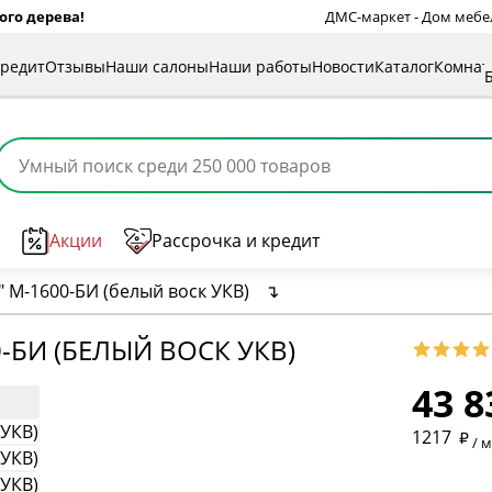
ого дерева!
ДМС-маркет - Дом мебели
кредит
Отзывы
Наши салоны
Наши работы
Новости
Каталог
Комна
Акции
Рассрочка и кредит
" М-1600-БИ (белый воск УКВ)
↴
* обязат
-БИ (БЕЛЫЙ ВОСК УКВ)
43 8
* необяз
1217
/ 
* необяз