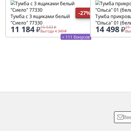
-27%
Тумба с 3 ящиками белый
Тумба прикров
"Сиело" 77330
"Ольса" 01 (бел
11 184
14 498
15 533
21
Выгода 4 349
Выг
+ 111 бонусов