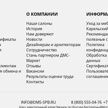
О КОМПАНИИ
ИНФОРМ
Наши салоны
Уход за ме
История
Карельский
х
Нам доверяют
Рекомендац
тификаты
Новости
полезные с
а
Дизайнерам и архитекторам
Политика
я
Сотрудничество
конфиденц
Стань партнером ДМС-
Обработка
Маркет
данных
клиентам
Отзывы
Сертифика
я обмена и
Вакансии
Пользоват
Результаты оценки труда
соглашени
Контакты
INFO@DMS-SPB.RU
8 (800) 555-04-76
+7
Наш электронный адрес
Звонок по России бесплатный
Моск