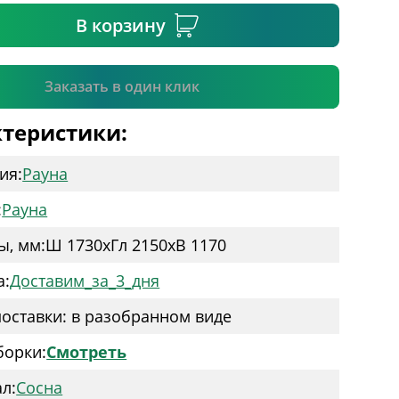
В корзину
Подтвердить
Заказать в один клик
теристики:
ия:
Рауна
:
Рауна
ы, мм:
Ш 1730
x
Гл 2150
x
В 1170
а:
Доставим_за_3_дня
оставки: в разобранном виде
борки:
Смотреть
л:
Сосна