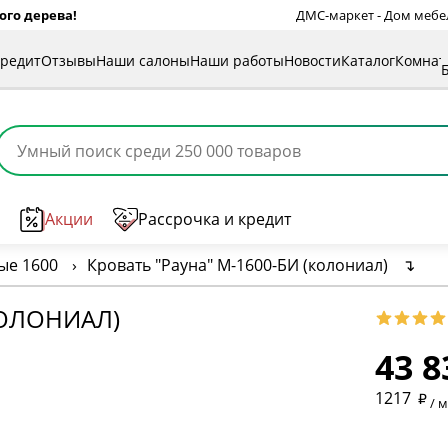
ого дерева!
ДМС-маркет - Дом мебели
кредит
Отзывы
Наши салоны
Наши работы
Новости
Каталог
Комна
Акции
Рассрочка и кредит
ые 1600
›
Кровать "Рауна" М-1600-БИ (колониал)
↴
* обязат
КОЛОНИАЛ)
43 8
* необяз
1217
/ 
* необяз