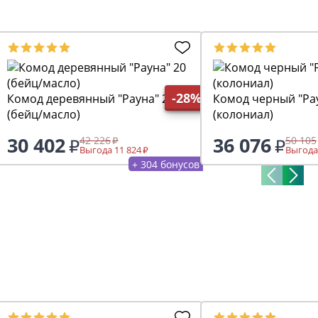
-28%
Комод деревянный "Рауна" 20
Комод черный "Ра
(бейц/масло)
(колониал)
30 402
36 076
42 226
50 105
Выгода 11 824
Выгода
+ 304 бонусов