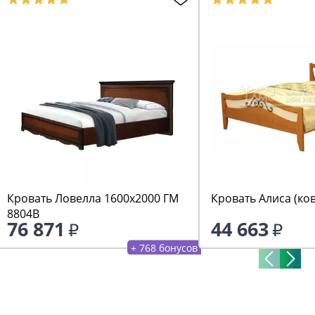
Кровать Ловелла 1600х2000 ГМ
Кровать Алиса (ко
8804В
76 871
44 663
+ 768 бонусов