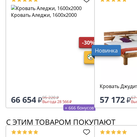
Кровать Аледжи, 1600х2000
-30%
Новинка
Кровать Джудит
66 654
57 172
95 220
67
Выгода 28 566
Выг
+ 666 бонусов
С ЭТИМ ТОВАРОМ ПОКУПАЮТ