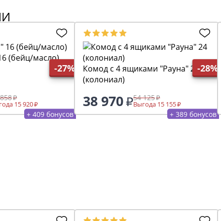
ИИ
16 (бейц/масло)
-27%
-28%
Комод с 4 ящиками "Рауна" 24
(колониал)
38 970
 858
54 125
ода 15 920
Выгода 15 155
+ 409 бонусов
+ 389 бонусов