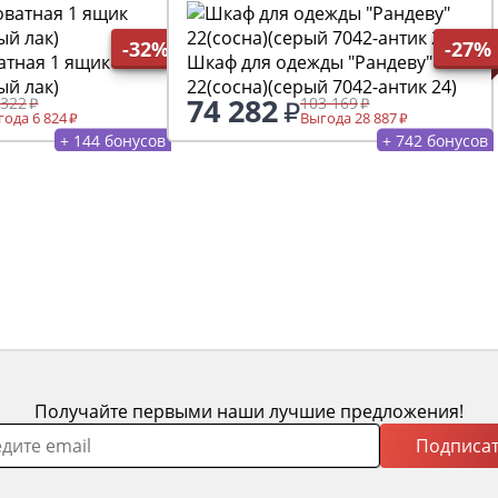
-32%
-27%
атная 1 ящик
Шкаф для одежды "Рандеву"
ый лак)
22(сосна)(серый 7042-антик 24)
74 282
 322
103 169
ода 6 824
Выгода 28 887
+ 144 бонусов
+ 742 бонусов
Получайте первыми наши лучшие предложения!
Подписат