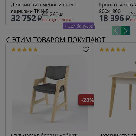
Детский письменный стол с
Кровать детска
ящиками ТК №5
800х1800
44 260
24
32 752
18 396
Выгода 11 508
Выг
+ 327 бонусов
С ЭТИМ ТОВАРОМ ПОКУПАЮТ
-20%
Стул массив березы Роберт
Детский стол д