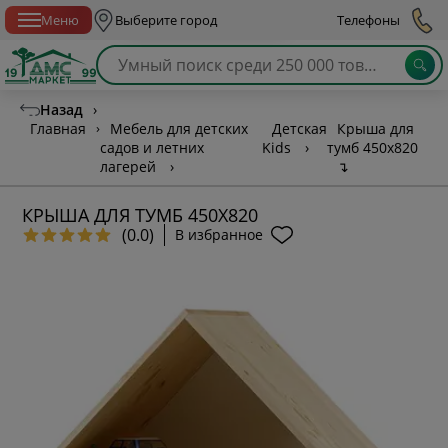
Спб с 10:00 до 21:00
Меню
Выберите город
Телефоны
Назад
›
Главная
›
Мебель для детских
Детская
Крыша для
садов и летних
Kids
›
тумб 450х820
лагерей
›
↴
КРЫША ДЛЯ ТУМБ 450Х820
(0.0)
В избранное