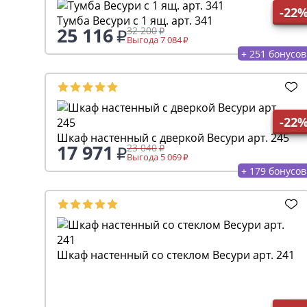
-22
Тумба Весури с 1 ящ. арт. 341
25 116
32 200
Выгода 7 084
+ 251 бонусов
-22
Шкаф настенный с дверкой Весури арт. 245
17 971
23 040
Выгода 5 069
+ 179 бонусов
Шкаф настенный со стеклом Весури арт. 241