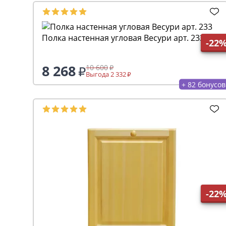
Полка настенная угловая Весури арт. 233
-22
8 268
10 600
Выгода 2 332
+ 82 бонусов
-22