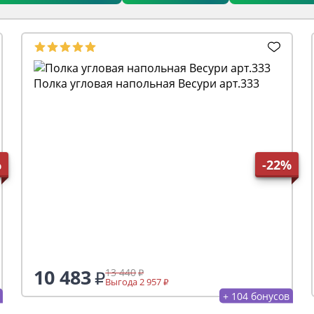
Полка угловая напольная Весури арт.333
%
-22%
10 483
13 440
Выгода 2 957
+ 104 бонусов