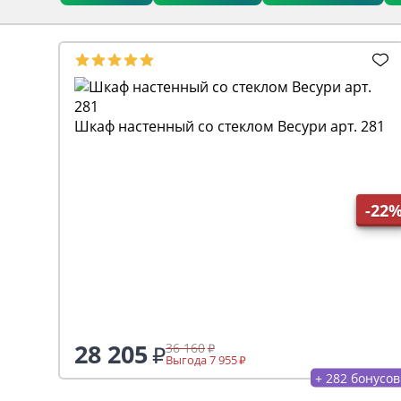
Шкаф настенный со стеклом Весури арт. 281
-22
28 205
36 160
Выгода 7 955
+ 282 бонусов