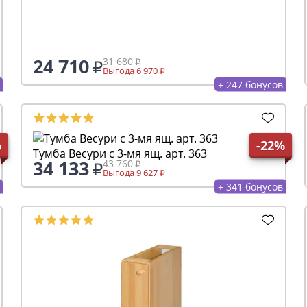
24 710
31 680
Выгода 6 970
+ 247 бонусов
%
-22%
Тумба Весури с 3-мя ящ. арт. 363
34 133
43 760
Выгода 9 627
+ 341 бонусов