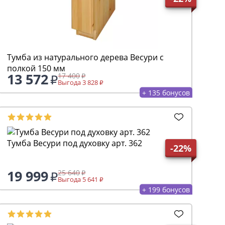
Тумба из натурального дерева Весури с
полкой 150 мм
13 572
17 400
Выгода 3 828
+ 135 бонусов
Тумба Весури под духовку арт. 362
-22%
19 999
25 640
Выгода 5 641
+ 199 бонусов