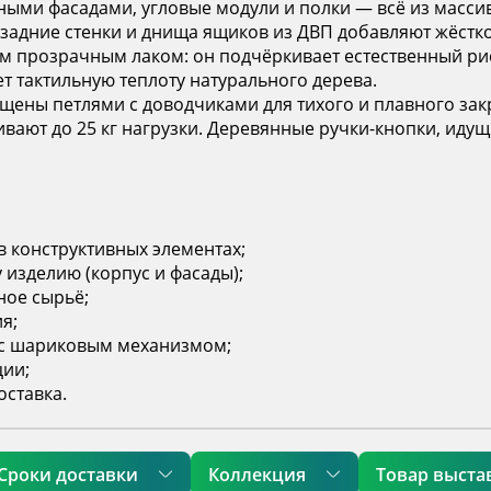
шными фасадами, угловые модули и полки — всё из масс
 задние стенки и днища ящиков из ДВП добавляют жёстко
м прозрачным лаком: он подчёркивает естественный рис
т тактильную теплоту натурального дерева.
щены петлями с доводчиками для тихого и плавного за
ют до 25 кг нагрузки. Деревянные ручки-кнопки, идущи
в конструктивных элементах;
изделию (корпус и фасады);
ное сырьё;
я;
с шариковым механизмом;
ции;
оставка.
Сроки доставки
Коллекция
Товар выста