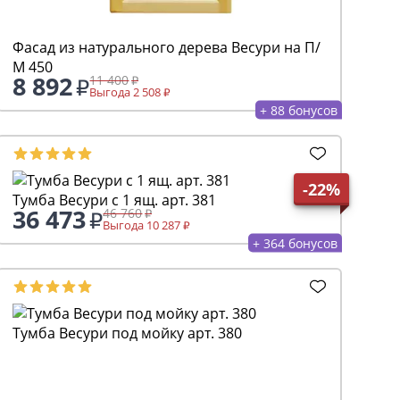
Фасад из натурального дерева Весури на П/
М 450
8 892
11 400
Выгода 2 508
+ 88 бонусов
-22%
Тумба Весури с 1 ящ. арт. 381
36 473
46 760
Выгода 10 287
+ 364 бонусов
Тумба Весури под мойку арт. 380