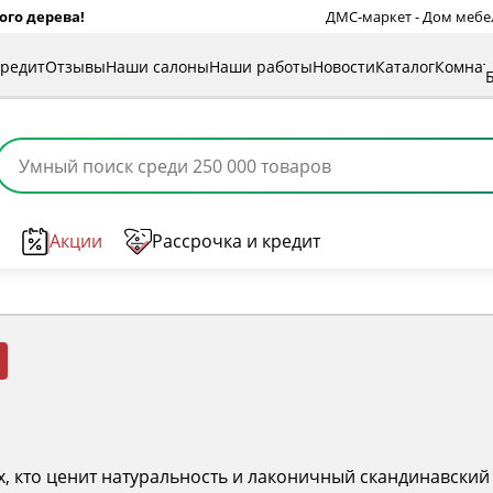
ого дерева!
ДМС-маркет - Дом мебели
кредит
Отзывы
Наши салоны
Наши работы
Новости
Каталог
Комна
Акции
Рассрочка и кредит
ех, кто ценит натуральность и лаконичный скандинавски