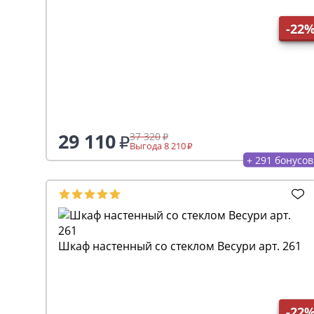
-22
29 110
37 320
Выгода 8 210
+ 291 бонусов
Шкаф настенный со стеклом Весури арт. 261
-22