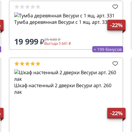
Тумба деревянная Весури с 1 ящ. арт. 331
%
-22%
19 999
25 640
Выгода 5 641
+ 199 бонусов
Шкаф настенный 2 дверки Весури арт. 260
лак
%
-22%