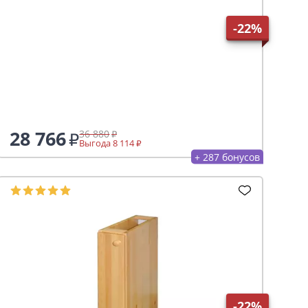
-22%
28 766
36 880
Выгода 8 114
+ 287 бонусов
-22%