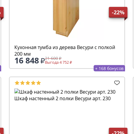
%
-22%
Кухонная тумба из дерева Весури с полкой
200 мм
16 848
21 600
Выгода 4 752
+ 168 бонусов
Шкаф настенный 2 полки Весури арт. 230
%
-22%