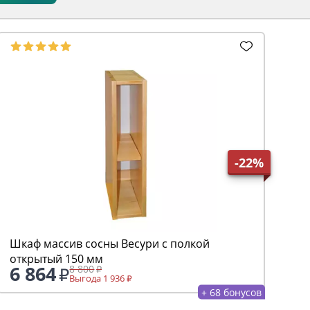
-22%
Шкаф массив сосны Весури с полкой
открытый 150 мм
6 864
8 800
Выгода 1 936
+ 68 бонусов