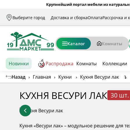
Крупнейший портал мебели из натуральн
Выберите город
Доставка и сборка
Оплата
Рассрочка и 
Каталог
Комнаты
Новинки
Распродажа
Комнаты
Коллекции
Назад
›
Главная
›
Кухни
›
Кухня Весури лак
↴
КУХНЯ ВЕСУРИ ЛАК
30 шт.
Кухня «Весури лак» – модульное решение для т