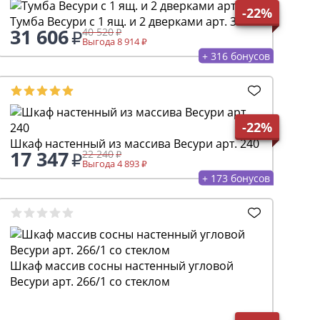
-22%
Тумба Весури с 1 ящ. и 2 дверками арт. 361
31 606
40 520
Выгода 8 914
+ 316 бонусов
-22%
Шкаф настенный из массива Весури арт. 240
17 347
22 240
Выгода 4 893
+ 173 бонусов
Шкаф массив сосны настенный угловой
Весури арт. 266/1 со стеклом