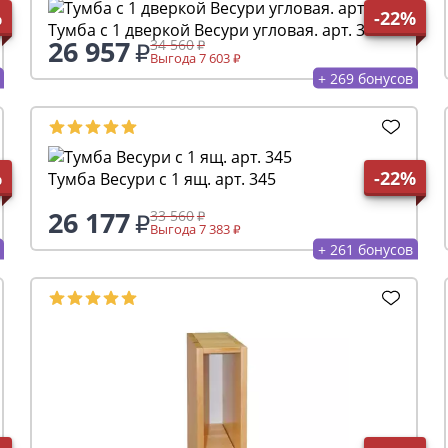
%
-22%
Тумба с 1 дверкой Весури угловая. арт. 386
26 957
34 560
Выгода 7 603
+ 269 бонусов
%
-22%
Тумба Весури с 1 ящ. арт. 345
26 177
33 560
Выгода 7 383
+ 261 бонусов