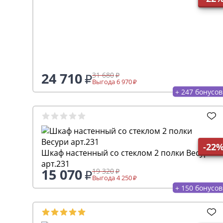
24 710
31 680
Выгода 6 970
+ 247 бонусов
-22
Шкаф настенный со стеклом 2 полки Весури
арт.231
15 070
19 320
Выгода 4 250
+ 150 бонусов