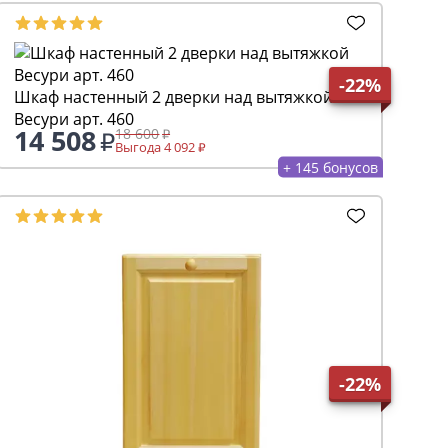
-22%
Шкаф настенный 2 дверки над вытяжкой
Весури арт. 460
14 508
18 600
Выгода 4 092
+ 145 бонусов
-22%