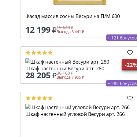
Фасад массив сосны Весури на П/М 600
12 199
15 640
Выгода 3 441
+ 121 бонусов
-22
Шкаф настенный Весури арт. 280
28 205
36 160
Выгода 7 955
+ 282 бонусов
Шкаф настенный угловой Весури арт. 266