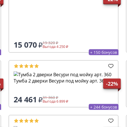
15 070
19 320
Выгода 4 250
+ 150 бонусов
Тумба 2 дверки Весури под мойку арт. 360
%
-22%
24 461
31 360
Выгода 6 899
+ 244 бонусов