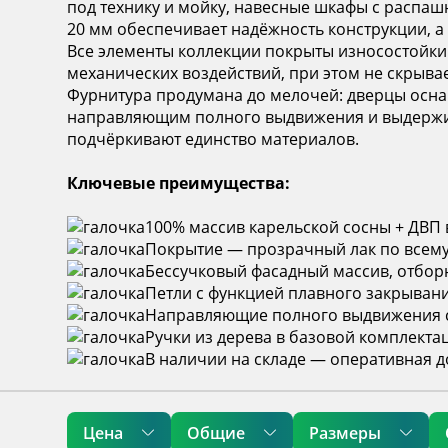
под технику и мойку, навесные шкафы с распа
20 мм обеспечивает надёжность конструкции, а
Все элементы коллекции покрыты износостойки
механических воздействий, при этом не скрывае
Фурнитура продумана до мелочей: дверцы осна
направляющим полного выдвижения и выдержива
подчёркивают единство материалов.
Ключевые преимущества:
100% массив карельской сосны + ДВП 
Покрытие — прозрачный лак по всему 
Бессучковый фасадный массив, отбор
Петли с функцией плавного закрывани
Направляющие полного выдвижения 
Ручки из дерева в базовой комплекта
В наличии на складе — оперативная д
Цена
Общие
Размеры