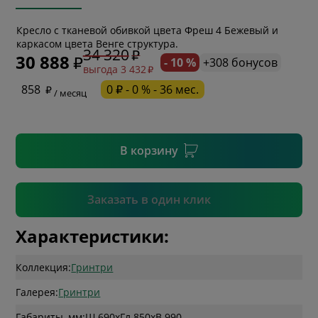
* обязательное поле
Кресло с тканевой обивкой цвета Фреш 4 Бежевый и
каркасом цвета Венге структура.
34 320
30 888
- 10 %
+308 бонусов
выгода 3 432
* необязательное поле
858
0 ₽ - 0 % - 36 мес.
/ месяц
* необязательное поле
В корзину
Подтвердить
Заказать в один клик
Характеристики:
Коллекция:
Гринтри
Галерея:
Гринтри
Габариты, мм:
Ш 690
x
Гл 850
x
В 990