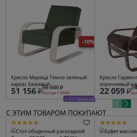
-10%
Кресло Марица Темно-зеленый
Кресло Гарвента фреш
каркас Бежевый
56 840
24
51 156
22 059
Выгода 5 684
Выг
+ 511 бонусов
С ЭТИМ ТОВАРОМ ПОКУПАЮТ