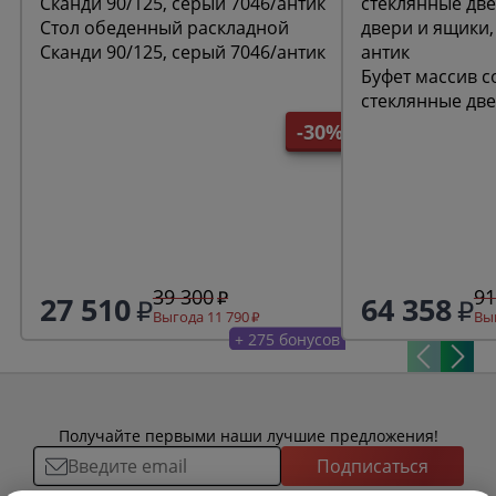
Стол обеденный раскладной
Сканди 90/125, серый 7046/антик
Буфет массив с
стеклянные две
двери и ящики,
-30%
антик
39 300
91
27 510
64 358
Выгода 11 790
Выг
+ 275 бонусов
Получайте первыми наши лучшие предложения!
Подписаться