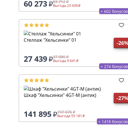
60 273
83 712
Выгода 23 439
+ 602 бонусов
Стеллаж "Хельсинки" 01
-26
27 439
37 080
Выгода 9 641
+ 274 бонусов
Шкаф "Хельсинки" 4GT-M (антик)
-27
141 895
197 076
Выгода 55 181
+ 1418 бонусов