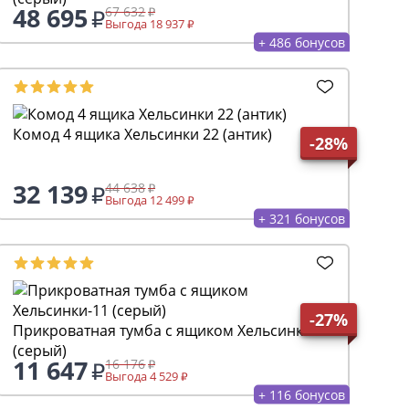
48 695
67 632
Выгода 18 937
+ 486 бонусов
Комод 4 ящика Хельсинки 22 (антик)
-28%
32 139
44 638
Выгода 12 499
+ 321 бонусов
-27%
Прикроватная тумба с ящиком Хельсинки-11
(серый)
11 647
16 176
Выгода 4 529
+ 116 бонусов