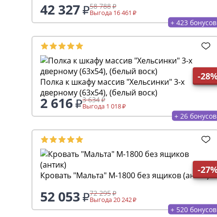
42 327
58 788
Выгода 16 461
+ 423 бонусов
-28
Полка к шкафу массив "Хельсинки" 3-х
дверному (63x54), (белый воск)
2 616
3 634
Выгода 1 018
+ 26 бонусов
-27
Кровать "Мальта" М-1800 без ящиков (антик)
52 053
72 295
Выгода 20 242
+ 520 бонусов