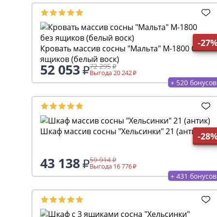
-27
Кровать массив сосны "Мальта" М-1800 без
ящиков (белый воск)
52 053
72 295
Выгода 20 242
+ 520 бонусов
Шкаф массив сосны "Хельсинки" 21 (антик)
-28
43 138
59 914
Выгода 16 776
+ 431 бонусов