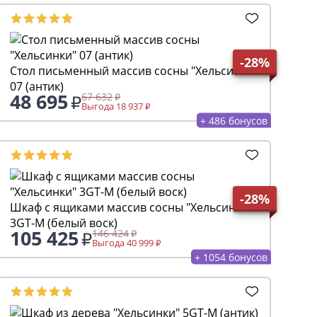
-28%
Стол письменный массив сосны "Хельсинки"
07 (антик)
48 695
67 632
Выгода 18 937
+ 486 бонусов
-28%
Шкаф с ящиками массив сосны "Хельсинки"
3GT-M (белый воск)
105 425
146 424
Выгода 40 999
+ 1054 бонусов