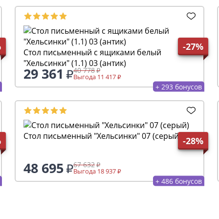
%
-27%
Стол письменный с ящиками белый
"Хельсинки" (1.1) 03 (антик)
29 361
40 778
Выгода 11 417
+ 293 бонусов
Стол письменный "Хельсинки" 07 (серый)
%
-28%
48 695
67 632
Выгода 18 937
+ 486 бонусов