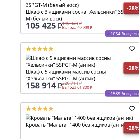
-28
Шкаф с 3 ящиками сосна "Хельсинки" 3SPGT-
M (белый воск)
105 425
146 424
Выгода 40 999
+ 1054 бонусов
-28
Шкаф с 5 ящиками массив сосны
"Хельсинки" 5SPGT-M (антик)
158 914
220 714
Выгода 61 800
+ 1589 бонусов
Кровать "Мальта" 1400 без ящиков (антик)
-28