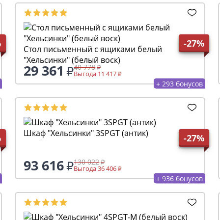
%
-27%
Стол письменный с ящиками белый
"Хельсинки" (белый воск)
29 361
40 778
Выгода 11 417
+ 293 бонусов
Шкаф "Хельсинки" 3SPGT (антик)
%
-27%
93 616
130 022
Выгода 36 406
+ 936 бонусов