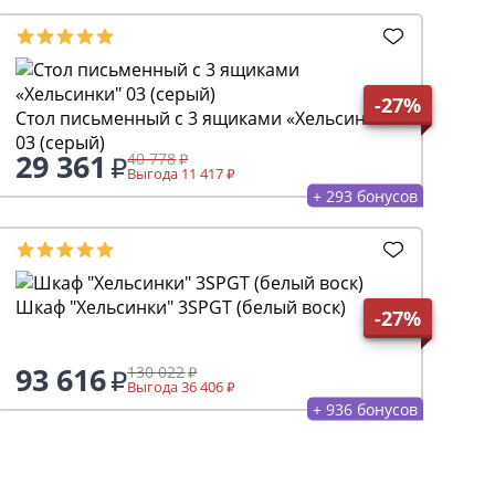
-27%
Стол письменный с 3 ящиками «Хельсинки"
03 (серый)
29 361
40 778
Выгода 11 417
+ 293 бонусов
Шкаф "Хельсинки" 3SPGT (белый воск)
-27%
93 616
130 022
Выгода 36 406
+ 936 бонусов