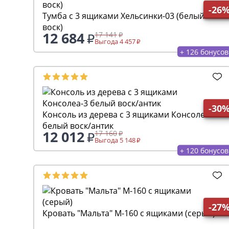
-26
Тумба с 3 ящиками Хельсинки-03 (белый
воск)
12 684
17 141
Выгода 4 457
+ 126 бонусов
-30
Консоль из дерева с 3 ящиками Консолеа-3
белый воск/антик
12 012
17 160
Выгода 5 148
+ 120 бонусов
-27
Кровать "Мальта" М-160 с ящиками (серый)