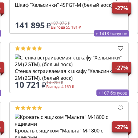
Шкаф "Хельсинки" 4SPGT-M (белый воск)
%
-27%
141 895
197 076
Выгода 55 181
+ 1418 бонусов
%
-27%
Стенка встраиваемая к шкафу "Хельсинки"
2M (2GTM), (белый воск)
10 721
14 890
Выгода 4 169
+ 107 бонусов
%
-27%
Кровать с ящиком "Мальта" М-1800 с
ящиками