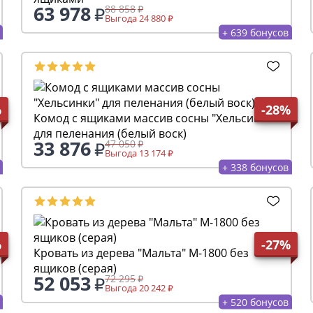
63 978
88 858
Выгода 24 880
+ 639 бонусов
%
-28%
Комод с ящиками массив сосны "Хельсинки"
для пеленания (белый воск)
33 876
47 050
Выгода 13 174
+ 338 бонусов
%
-27%
Кровать из дерева "Мальта" М-1800 без
ящиков (серая)
52 053
72 295
Выгода 20 242
+ 520 бонусов