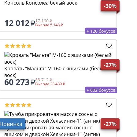
Консоль Консолеа белый воск
-30%
12 012
17 160
Выгода 5 148
+ 120 бонусов
-27%
Кровать "Мальта" М-160 с ящиками (белый
воск)
60 273
83 712
Выгода 23 439
+ 602 бонусов
Новинка
-27%
Тумба прикроватная массив сосны с
ящиком и дверкой Хельсинки-11 (антик)