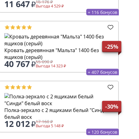
11 647
16 176
Выгода 4 529
+ 116 бонусов
-25%
Кровать деревянная "Мальта" 1400 без
ящиков (серый)
40 767
55 090
Выгода 14 323
+ 407 бонусов
-30%
Полка-зеркало с 2 ящиками белый "Синди"
белый воск
12 012
17 160
Выгода 5 148
+ 120 бонусов