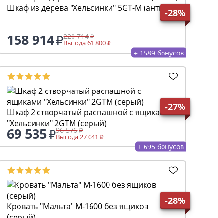
Шкаф из дерева "Хельсинки" 5GT-M (антик)
-28%
158 914
220 714
Выгода 61 800
+ 1589 бонусов
-27%
Шкаф 2 створчатый распашной с ящиками
"Хельсинки" 2GTM (серый)
69 535
96 576
Выгода 27 041
+ 695 бонусов
-28%
Кровать "Мальта" М-1600 без ящиков
(серый)