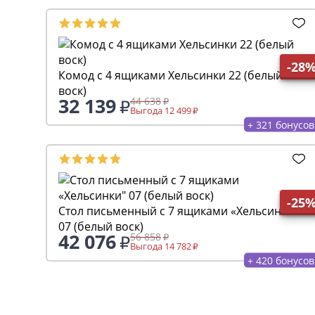
-28
Комод с 4 ящиками Хельсинки 22 (белый
воск)
32 139
44 638
Выгода 12 499
+ 321 бонусов
-25
Стол письменный с 7 ящиками «Хельсинки"
07 (белый воск)
42 076
56 858
Выгода 14 782
+ 420 бонусов