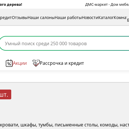
ого дерева!
ДМС-маркет - Дом мебели
кредит
Отзывы
Наши салоны
Наши работы
Новости
Каталог
Комна
Акции
Рассрочка и кредит
шт.
кровати, шкафы, тумбы, письменные столы, комоды, наст