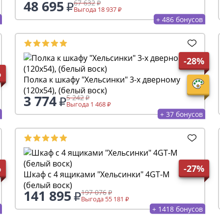
48 695
67 632
Выгода 18 937
+ 486 бонусов
-28%
%
Полка к шкафу "Хельсинки" 3-х дверному
(120х54), (белый воск)
3 774
5 242
Выгода 1 468
+ 37 бонусов
%
-27%
Шкаф с 4 ящиками "Хельсинки" 4GT-M
(белый воск)
141 895
197 076
Выгода 55 181
+ 1418 бонусов