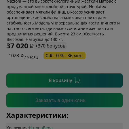
Nazioni — это высокотехнологичный жёсткий матрас с
продуманной многослойной структурой. Neolatex
обеспечивает мягкий финиш, Bi-cocos усиливает
ортопедические свойства, а кокосовая плита даёт
стабильность.Модель универсальна для гостиничного и
частного сегмента, где важно сочетание жёсткости и
* обязательное поле
продвинутых решений. Высота 23 см. Жесткость
Высокая. Нагрузка до 130 кг.
37 020
+370 бонусов
* необязательное поле
1028
0 ₽ - 0 % - 36 мес.
/ месяц
* необязательное поле
В корзину
Подтвердить
Заказать в один клик
Характеристики:
Коллекция:
НатураВера