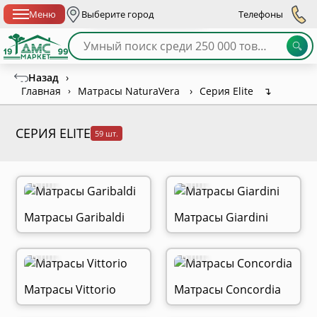
Спб с 10:00 до 21:00
Меню
Выберите город
Телефоны
Назад
›
Главная
›
Матрасы NaturaVera
›
Серия Elite
↴
СЕРИЯ ELITE
59 шт.
6 шт.
5 шт.
Матрасы Garibaldi
Матрасы Giardini
6 шт.
6 шт.
Матрасы Vittorio
Матрасы Concordia