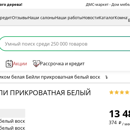
ого дерева!
ДМС-маркет - Дом мебели
кредит
Отзывы
Наши салоны
Наши работы
Новости
Каталог
Комна
Акции
Рассрочка и кредит
иком белая Бейли прикроватная белый воск
↴
ЙЛИ ПРИКРОВАТНАЯ БЕЛЫЙ
* обязат
13 4
* необяз
374
/ ме