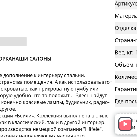
Артикул
Материа
Отделка
Страна-
Вес, кг: 
ОРКА
НАШИ САЛОНЫ
Объем, 
е дополнение к интерьеру спальни.
Количес
ранства помещения. А как использовать этот
 с кроватью, как прикроватную тумбу или
Гаранти
оторую удобно что-то положить. Здесь найдут
Где пос
, конечно красивые лампы, будильник, радио-
другое.
екции «Бейли». Коллекция выполнена в стиле
П
к в классический, так и в другой интерьер.
и
роизводства немецкой компании "Häfele".
оликовых направляющих частичного