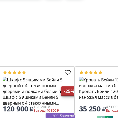
-25%
Кровать Бейли 120
Шкаф c 5 ящиками Бейли 5
изножья массив б
дверный с 4 стеклянными
120 900
35 250
161 200
47 000
дверями и полками белый воск
Выгода 40 300
Выгода
+ 1209 бонусов