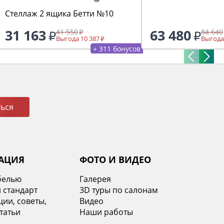
Стеллаж 2 ящика Бетти №10
31 163
63 480
41 550
84 640
Выгода 10 387
Выгода
+ 311 бонусов
ься
АЦИЯ
ФОТО И ВИДЕО
белью
Галерея
 стандарт
3D туры по салонам
ии, советы,
Видео
татьи
Наши работы