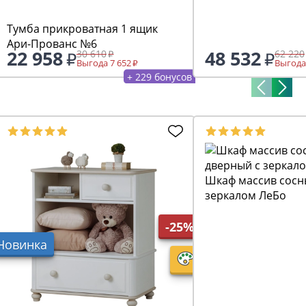
Тумба прикроватная 1 ящик
Ари-Прованс №6
22 958
48 532
30 610
62 220
Выгода 7 652
Выгода
+ 229 бонусов
Шкаф массив сосн
зеркалом ЛеБо
-25%
Новинка