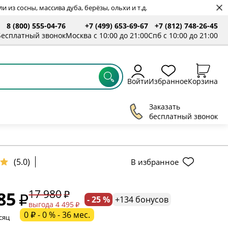
 из сосны, массива дуба, берёзы, ольхи и т.д.
8 (800) 555-04-76
+7 (499) 653-69-67
+7 (812) 748-26-45
ты
Бесплатный звонок
Москва с 10:00 до 21:00
Спб с 10:00 до 21:00
Войти
Избранное
Корзина
Заказать
бесплатный звонок
(5.0)
В избранное
ельное поле
17 980
85
- 25 %
+134 бонусов
ательное поле
выгода 4 495
0 ₽ - 0 % - 36 мес.
сяц