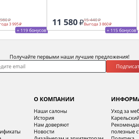
11 580
 980
15 440
ода 3 995
Выгода 3 860
+ 119 бонусов
+ 115 бонусов
Получайте первыми наши лучшие предложения!
Подписат
О КОМПАНИИ
ИНФОРМ
Наши салоны
Уход за ме
История
Карельский
х
Нам доверяют
Рекомендац
тификаты
Новости
полезные с
а
Дизайнерам и архитекторам
Политика