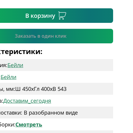
ательное поле
В корзину
Подтвердить
Заказать в один клик
теристики:
ия:
Бейли
:
Бейли
ы, мм:
Ш 450
x
Гл 400
x
В 543
а:
Доставим_сегодня
оставки: В разобранном виде
борки:
Смотреть