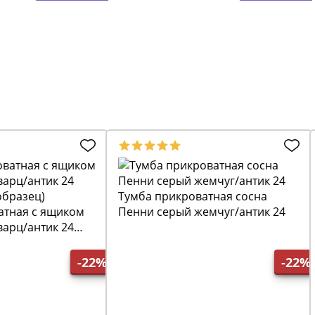
Тумба прикроватная сосна
атная с ящиком
Пенни серый жемчуг/антик 24
варц/антик 24
образец)
-22%
-22%