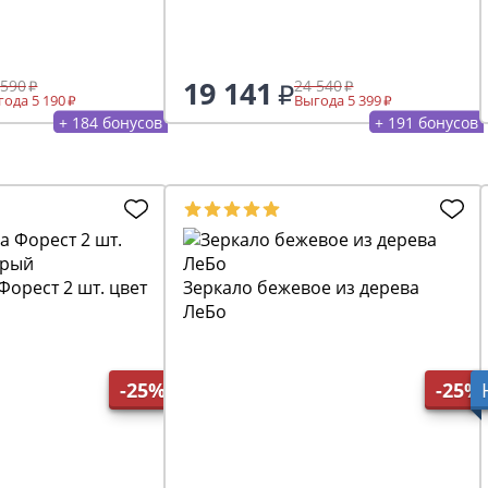
19 141
 590
24 540
ода 5 190
Выгода 5 399
+ 184 бонусов
+ 191 бонусов
Форест 2 шт. цвет
Зеркало бежевое из дерева
ЛеБо
-25%
-25%