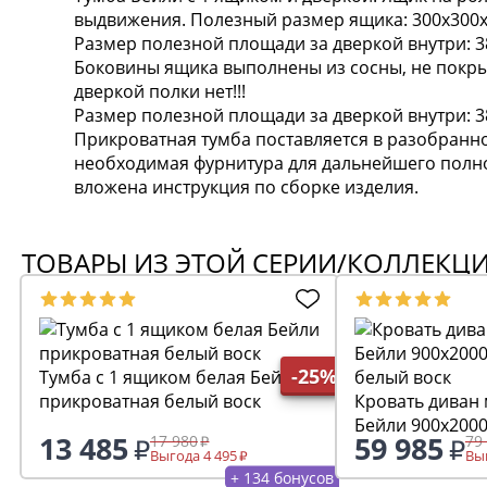
выдвижения. Полезный размер ящика: 300х300х
Размер полезной площади за дверкой внутри: 3
Боковины ящика выполнены из сосны, не покры
дверкой полки нет!!!
Размер полезной площади за дверкой внутри: 3
Прикроватная тумба поставляется в разобранно
необходимая фурнитура для дальнейшего полно
вложена инструкция по сборке изделия.
ТОВАРЫ ИЗ ЭТОЙ СЕРИИ/КОЛЛЕКЦ
-25%
Тумба с 1 ящиком белая Бейли
прикроватная белый воск
Кровать диван
Бейли 900х200
13 485
59 985
17 980
79
белый воск
Выгода 4 495
Выг
+ 134 бонусов