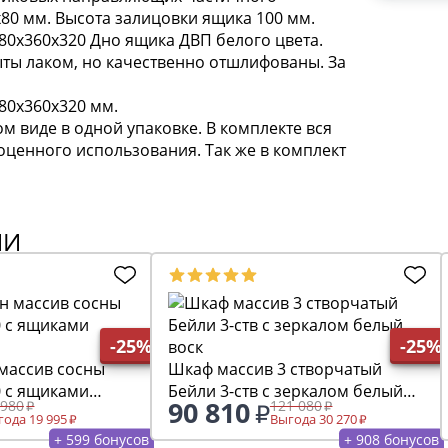
80 мм. Высота залицовки ящика 100 мм.
80х360х320 Дно ящика ДВП белого цвета.
ты лаком, но качественно отшлифованы. За
80х360х320 мм.
м виде в одной упаковке. В комплекте вся
ценного использования. Так же в комплект
ИИ
-25%
-25%
 массив сосны
Шкаф массив 3 створчатый
0 с ящиками
Бейли 3-ств с зеркалом белый
90 810
 980
121 080
воск
ода 19 995
Выгода 30 270
+ 599 бонусов
+ 908 бонусов