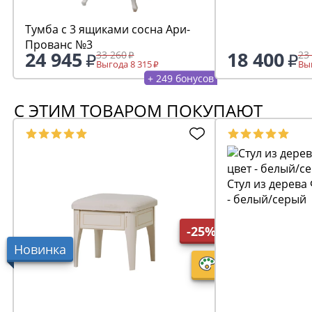
Тумба с 3 ящиками сосна Ари-
Прованс №3
24 945
18 400
33 260
23
Выгода 8 315
Выг
+ 249 бонусов
С ЭТИМ ТОВАРОМ ПОКУПАЮТ
Стул из дерева 
- белый/серый
-25%
Новинка