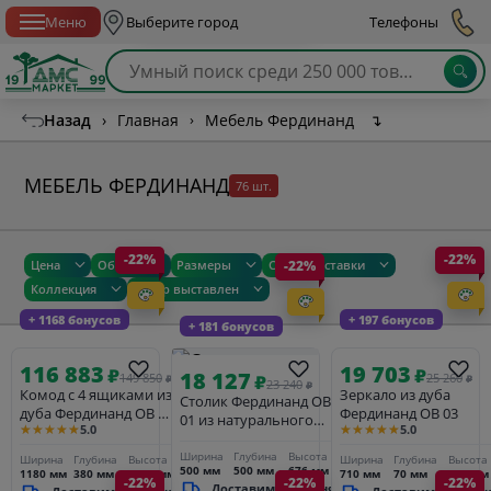
Спб с 10:00 до 21:00
Меню
Выберите город
Телефоны
Назад
›
Главная
›
Мебель Фердинанд
↴
МЕБЕЛЬ ФЕРДИНАНД
76 шт.
-22%
-22%
Цена
Общие
Размеры
Сроки доставки
-22%
Коллекция
Товар выставлен
+ 1168 бонусов
+ 197 бонусов
+ 181 бонусов
116 883
19 703
₽
₽
18 127
149 850
₽
25 260
₽
₽
23 240
₽
Комод с 4 ящиками из
Зеркало из дуба
Столик Фердинанд ОВ
дуба Фердинанд ОВ 06
Фердинанд ОВ 03
01 из натурального
★★★★★
★★★★★
5.0
5.0
(массив)
дерева приставной
Ширина
Глубина
Высота
Ширина
Глубина
Высота
Ширина
Глубина
Высота
500 мм
500 мм
676 мм
1180 мм
380 мм
1080 мм
710 мм
70 мм
900 мм
-22%
-22%
-22%
Доставим_за_3_дня