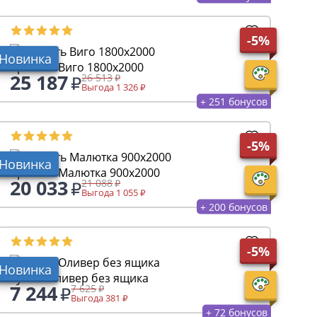
-5%
Новинка
Кровать Виго 1800х2000
25 187
26 513
Выгода 1 326
+ 251 бонусов
-5%
Новинка
Кровать Малютка 900х2000
20 033
21 088
Выгода 1 055
+ 200 бонусов
-5%
Новинка
Тумба Оливер без ящика
7 244
7 625
Выгода 381
+ 72 бонусов