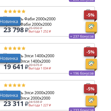
-5%
Новинка
Кровать Фаби 2000х2000
23 798
25 050
Выгода 1 252
+ 237 бонусов
-5%
Новинка
Кровать Элси 1400х2000
19 641
20 675
Выгода 1 034
+ 196 бонусов
-5%
Новинка
Кровать Элси 2000х2000
23 311
24 538
Выгода 1 227
+ 233 бонусов