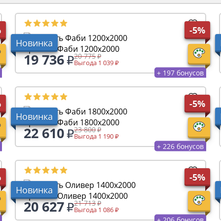
%
-5%
Новинка
Кровать Фаби 1200х2000
19 736
20 775
Выгода 1 039
+ 197 бонусов
%
-5%
Новинка
Кровать Фаби 1800х2000
22 610
23 800
Выгода 1 190
+ 226 бонусов
%
-5%
Новинка
Кровать Оливер 1400х2000
20 627
21 713
Выгода 1 086
+ 206 бонусов