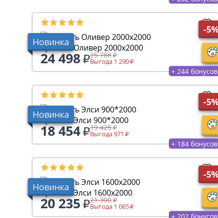
-5
Новинка
Кровать Оливер 2000х2000
24 498
25 788
Выгода 1 290
+ 244 бонусов
-5
Новинка
Кровать Элси 900*2000
18 454
19 425
Выгода 971
+ 184 бонусов
-5
Новинка
Кровать Элси 1600х2000
20 235
21 300
Выгода 1 065
+ 202 бонусов