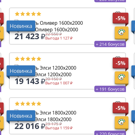
%
-5%
Новинка
Кровать Оливер 1600х2000
21 423
22 550
Выгода 1 127
+ 214 бонусов
%
-5%
Новинка
Кровать Элси 1200х2000
19 143
20 150
Выгода 1 007
+ 191 бонусов
%
-5%
Новинка
Кровать Элси 1800х2000
22 016
23 175
Выгода 1 159
+ 220 бонусов