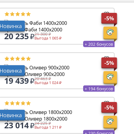
-5%
Новинка
Кровать Фаби 1400х2000
20 235
21 300
Выгода 1 065
+ 202 бонусов
-5%
Новинка
Кровать Оливер 900х2000
19 439
20 463
Выгода 1 024
+ 194 бонусов
-5%
Новинка
Кровать Оливер 1800х2000
23 014
24 225
Выгода 1 211
+ 230 бонусов