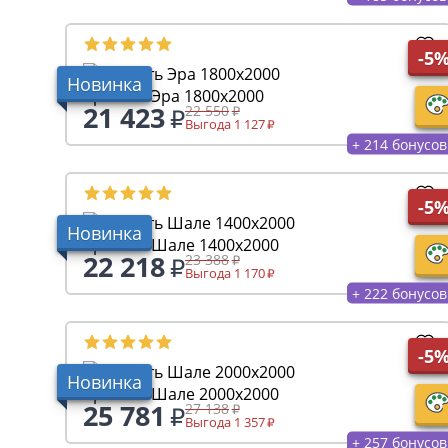
-5
Новинка
Кровать Эра 1800х2000
21 423
22 550
Выгода 1 127
+ 214 бонусов
-5
Новинка
Кровать Шале 1400х2000
22 218
23 388
Выгода 1 170
+ 222 бонусов
-5
Новинка
Кровать Шале 2000х2000
25 781
27 138
Выгода 1 357
+ 257 бонусов