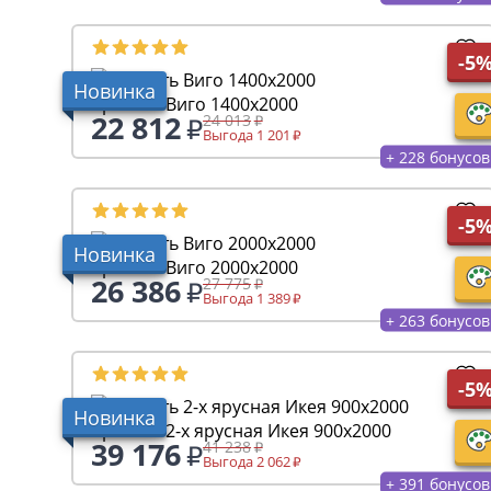
-5
Новинка
Кровать Виго 1400х2000
22 812
24 013
Выгода 1 201
+ 228 бонусов
-5
Новинка
Кровать Виго 2000х2000
26 386
27 775
Выгода 1 389
+ 263 бонусов
-5
Новинка
Кровать 2-х ярусная Икея 900х2000
39 176
41 238
Выгода 2 062
+ 391 бонусов