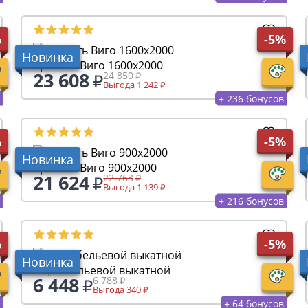
%
-5%
Новинка
Кровать Виго 1600х2000
23 608
24 850
Выгода 1 242
+ 236 бонусов
%
-5%
Новинка
Кровать Виго 900х2000
21 624
22 763
Выгода 1 139
+ 216 бонусов
%
-5%
Новинка
Ящик бельевой выкатной
6 448
6 788
Выгода 340
+ 64 бонусов