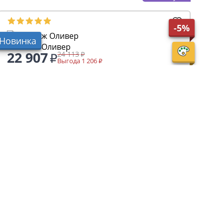
-5%
Новинка
Стеллаж Оливер
22 907
24 113
Выгода 1 206
+ 229 бонусов
Перейти
Перейти на страницу
ься