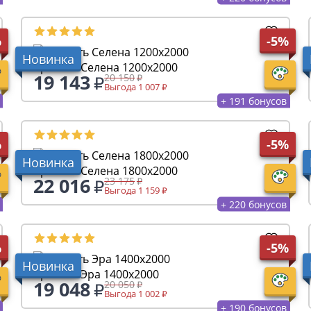
%
-5%
Новинка
Кровать Селена 1200х2000
19 143
20 150
Выгода 1 007
+ 191 бонусов
%
-5%
Новинка
Кровать Селена 1800х2000
22 016
23 175
Выгода 1 159
+ 220 бонусов
%
-5%
Новинка
Кровать Эра 1400х2000
19 048
20 050
Выгода 1 002
+ 190 бонусов