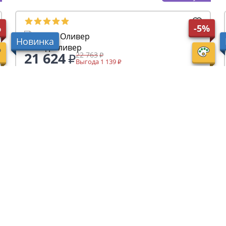
%
-5%
Новинка
Комод Оливер
21 624
22 763
Выгода 1 139
+ 216 бонусов
Показать еще
Получайте первыми наши лучшие предложения!
Подписат