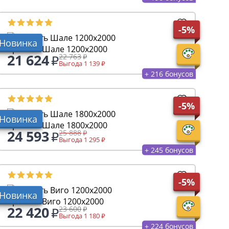
-5%
Новинка
Кровать Шале 1200х2000
21 624
22 763
Выгода 1 139
+ 216 бонусов
-5%
Новинка
Кровать Шале 1800х2000
24 593
25 888
Выгода 1 295
+ 245 бонусов
-5%
Новинка
Кровать Виго 1200х2000
22 420
23 600
Выгода 1 180
+ 224 бонусов