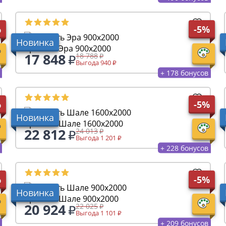
%
-5%
Новинка
Кровать Эра 900х2000
17 848
18 788
Выгода 940
+ 178 бонусов
%
-5%
Новинка
Кровать Шале 1600х2000
22 812
24 013
Выгода 1 201
+ 228 бонусов
%
-5%
Новинка
Кровать Шале 900х2000
20 924
22 025
Выгода 1 101
+ 209 бонусов