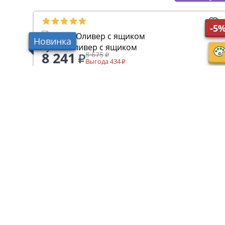
-5
Новинка
Тумба Оливер с ящиком
8 241
8 675
Выгода 434
+ 82 бонусов
2
1
3