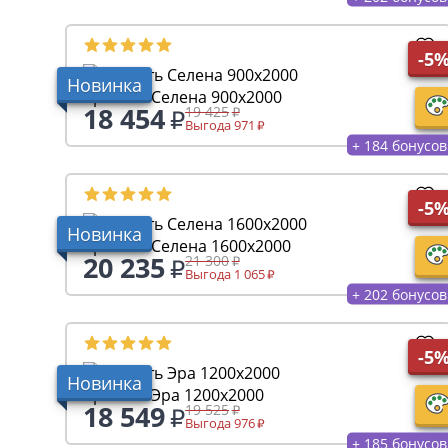
-5
Новинка
Кровать Селена 900х2000
18 454
19 425
Выгода 971
+ 184 бонусов
-5
Новинка
Кровать Селена 1600х2000
20 235
21 300
Выгода 1 065
+ 202 бонусов
-5
Новинка
Кровать Эра 1200х2000
18 549
19 525
Выгода 976
+ 185 бонусов