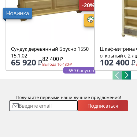
-20%
Новинка
Сундук деревянный Брусно 1550
Шкаф-витрина 
15.1.02
открытый с 2 
82 400
65 920
102 400
Б3.19.04
Выгода 16 480
+ 659 бонусов
Получайте первыми наши лучшие предложения!
Подписаться