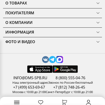
О ТОВАРАХ
ТОВАРЫ
ПОКУПАТЕЛЯМ
КОМНАТЫ
Как сделать заказ
КОЛЛЕКЦИИ
О КОМПАНИИ
Оплата
НОВИНКИ
Наши салоны
О ценах и скидках
РАСПРОДАЖА
ИНФОРМАЦИЯ
История
Подарочные сертификаты
АКЦИИ
Уход за мебелью
Нам доверяют
Доставка и сборка
ФОТО И ВИДЕО
Карельский стандарт
Новости
Замер помещения
Галерея
Рекомендации, советы, полезные статьи
Дизайнерам и архитекторам
Доп. услуги
3D туры по салонам
Политика конфиденциальности
Сотрудничество
Гарантия
Видео
Обработка персональных данных
Стань партнером ДМС-Маркет
Корпоративным клиентам
Наши работы
Сертификаты
Отзывы
Правила и условия обмена и возврата товара
В приложении выгоднее
Пользовательское соглашение
Вакансии
Результаты оценки труда
Множество товаров всегда у вас под рукой
INFO@DMS-SPB.RU
8 (800) 555-04-76
Контакты
Наш электронный адрес
Звонок по России бесплатный
+7 (499) 653-69-67
+7 (812) 748-26-45
Скачать на iOS
Москва с 10:00 до 21:00
Санкт-Петербург с 10:00 до 21:00
Скачать на Android