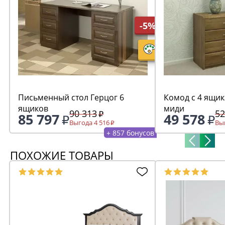
-5%
Письменный стол Герцог 6
Комод с 4 ящик
ящиков
миди
90 313
52
85 797
49 578
Выгода 4 516
Выг
+ 857 бонусов
ПОХОЖИЕ ТОВАРЫ