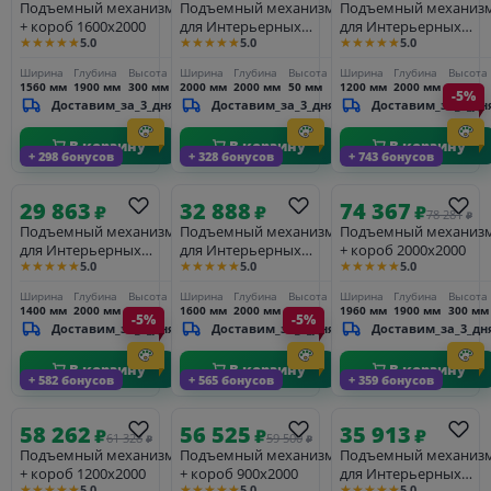
Подъемный механизм
Подъемный механизм
Подъемный механиз
+ короб 1600х2000
для Интерьерных
для Интерьерных
★★★★★
★★★★★
★★★★★
5.0
5.0
5.0
кроватей 2000х2000
кроватей 1200х2000
Ширина
Глубина
Высота
Ширина
Глубина
Высота
Ширина
Глубина
Высота
1560 мм
1900 мм
300 мм
2000 мм
2000 мм
50 мм
1200 мм
2000 мм
50 мм
-5%
Доставим_за_3_дня
Доставим_за_3_дня
Доставим_за_3_дн
В корзину
В корзину
В корзину
+ 298 бонусов
+ 328 бонусов
+ 743 бонусов
29 863
32 888
74 367
₽
₽
₽
78 281
₽
Подъемный механизм
Подъемный механизм
Подъемный механиз
для Интерьерных
для Интерьерных
+ короб 2000х2000
★★★★★
★★★★★
★★★★★
5.0
5.0
5.0
кроватей 1400х2000
кроватей 1600х2000
Ширина
Глубина
Высота
Ширина
Глубина
Высота
Ширина
Глубина
Высота
1400 мм
2000 мм
50 мм
1600 мм
2000 мм
50 мм
1960 мм
1900 мм
300 мм
-5%
-5%
Доставим_за_3_дня
Доставим_за_3_дня
Доставим_за_3_дн
В корзину
В корзину
В корзину
+ 582 бонусов
+ 565 бонусов
+ 359 бонусов
58 262
56 525
35 913
₽
₽
₽
61 328
59 500
₽
₽
Подъемный механизм
Подъемный механизм
Подъемный механиз
+ короб 1200х2000
+ короб 900х2000
для Интерьерных
★★★★★
★★★★★
★★★★★
5.0
5.0
5.0