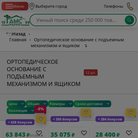
Спб с 10:00 до 21:00
Меню
Выберите город
Телефоны
Назад
›
Главная
›
Ортопедическое основание с подъемным
механизмом и ящиком
↴
ОРТОПЕДИЧЕСКОЕ
ОСНОВАНИЕ С
12 шт.
ПОДЪЕМНЫМ
МЕХАНИЗМОМ И ЯЩИКОМ
Цена
Общие
Размеры
Сроки доставки
-5%
Коллекция
+ 350 бонусов
+ 284 бонусов
+ 638 бонусов
63 843
35 075
28 400
₽
₽
₽
67 203
₽