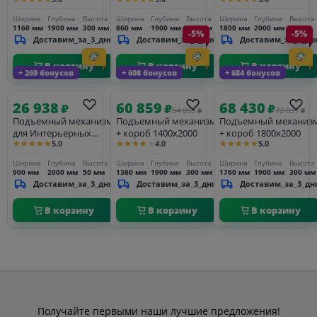
кроватей 1800х2000
Ширина
Глубина
Высота
Ширина
Глубина
Высота
Ширина
Глубина
Высота
1160 мм
1900 мм
300 мм
860 мм
1900 мм
300 мм
1800 мм
2000 мм
50 мм
-5%
-5%
Доставим_за_3_дня
Доставим_за_3_дня
Доставим_за_3_дн
В корзину
В корзину
В корзину
+ 269 бонусов
+ 608 бонусов
+ 684 бонусов
26 938
60 859
68 430
₽
₽
₽
64 063
72 031
₽
₽
Подъемный механизм
Подъемный механизм
Подъемный механиз
для Интерьерных
+ короб 1400х2000
+ короб 1800х2000
★★★★★
★★★★★
★★★★★
5.0
4.0
5.0
кроватей 900х2000
Ширина
Глубина
Высота
Ширина
Глубина
Высота
Ширина
Глубина
Высота
900 мм
2000 мм
50 мм
1360 мм
1900 мм
300 мм
1760 мм
1900 мм
300 мм
Доставим_за_3_дня
Доставим_за_3_дня
Доставим_за_3_дн
В корзину
В корзину
В корзину
Получайте первыми наши лучшие предложения!