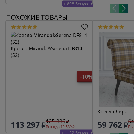
+ 898 бонусов
ПОХОЖИЕ ТОВАРЫ
Кресло Miranda&Serena DF814
(S2)
-10%
Кресло Лира
125 886
64
113 297
59 762
Выгода 12 589
Выг
+ 1132 бонусов