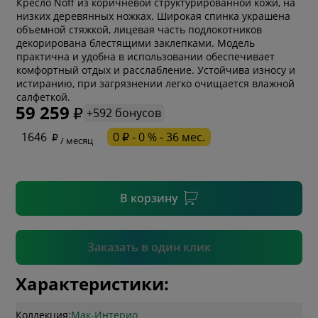
Кресло Noff из коричневой структурированной кожи, на
низких деревянных ножках. Широкая спинка украшена
объемной стяжкой, лицевая часть подлокотников
декорирована блестящими заклепками. Модель
практична и удобна в использовании обеспечивает
комфортный отдых и расслабление. Устойчива износу и
* обязательное поле
истиранию, при загрязнении легко очищается влажной
салфеткой.
59 259
+592 бонусов
* необязательное поле
1646
0 ₽ - 0 % - 36 мес.
/ месяц
* необязательное поле
В корзину
Подтвердить
Заказать в один клик
Характеристики:
Коллекция:
Мак-Интерио