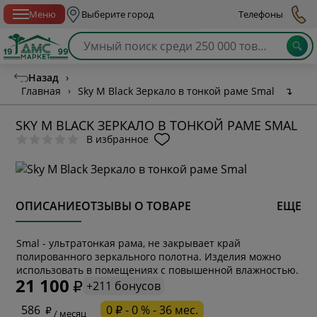
Спб с 10:00 до 21:00
Меню
Выберите город
Телефоны
Назад
›
Главная
›
Sky M Black Зеркало в тонкой раме Smal
↴
SKY M BLACK ЗЕРКАЛО В ТОНКОЙ РАМЕ SMAL
В избранное
ОПИСАНИЕ
ОТЗЫВЫ О ТОВАРЕ
ЕЩЕ
Smal - ультратонкая рама, не закрывает край
* обязательное поле
полированного зеркального полотна. Изделия можно
использовать в помещениях с повышенной влажностью.
21 100
+211 бонусов
* необязательное поле
586
0 ₽ - 0 % - 36 мес.
/ месяц