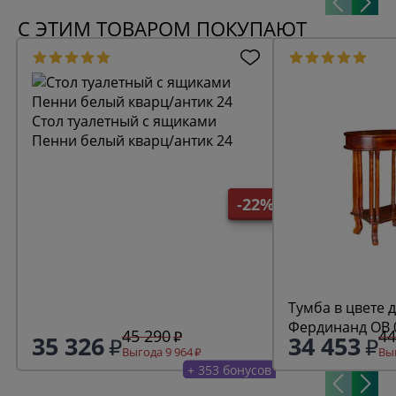
С ЭТИМ ТОВАРОМ ПОКУПАЮТ
Стол туалетный с ящиками
Пенни белый кварц/антик 24
-22%
Тумба в цвете 
Фердинанд
45 290
44
35 326
34 453
Выгода 9 964
Выг
+ 353 бонусов