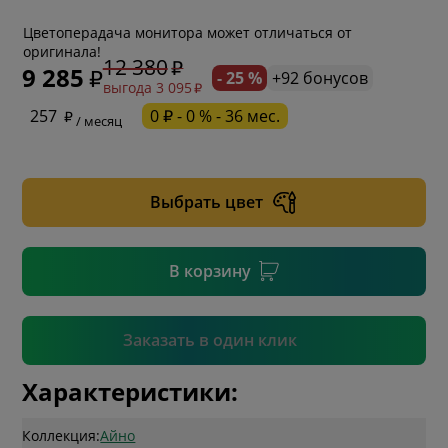
Цветоперадача монитора может отличаться от
оригинала!
12 380
9 285
- 25 %
+92 бонусов
выгода 3 095
* обязательное поле
257
0 ₽ - 0 % - 36 мес.
/ месяц
* необязательное поле
Выбрать цвет
* необязательное поле
В корзину
Подтвердить
Заказать в один клик
Характеристики:
Коллекция:
Айно