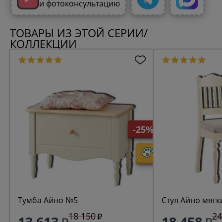
и фотоконсультацию
ТОВАРЫ ИЗ ЭТОЙ СЕРИИ/
КОЛЛЕКЦИИ
-25%
Тумба Айно №5
Стул Айно мягк
18 150
24
13 613
18 458