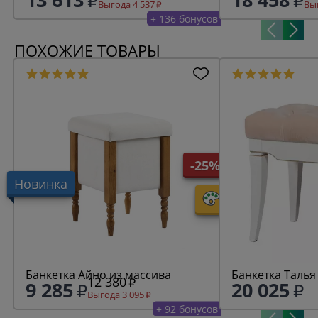
Выгода 4 537
Выг
+ 136 бонусов
ПОХОЖИЕ ТОВАРЫ
-25%
Новинка
Банкетка Айно из массива
12 380
9 285
20 025
Выгода 3 095
+ 92 бонусов