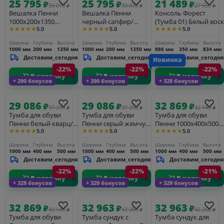
25 795
25 795
21 489
₽
₽
₽
33 070
33 070
27 550
₽
₽
₽
Вешалка Пенни
Вешалка Пенни
Консоль Форест
1000х200х1350
черный сапфир/
(Тумба 01) Белый воск
★★★★★
★★★★★
★★★★★
5.0
5.0
5.0
изумруд/антик 24
антик 24
Ширина
Глубина
Высота
Ширина
Глубина
Высота
Ширина
Глубина
Высота
1000 мм
200 мм
1350 мм
1000 мм
200 мм
1350 мм
886 мм
350 мм
834 мм
Доставим_сегодня
Доставим_сегодня
Доставим_сегодня
Новинка
-22%
-22%
-22%
В корзину
В корзину
В корзину
+ 290 бонусов
+ 290 бонусов
+ 328 бонусов
29 086
29 086
32 869
₽
₽
₽
37 290
37 290
42 140
₽
₽
₽
Тумба для обуви
Тумба для обуви
Тумба для обуви
Пенни белый кварц/
Пенни серый жемчуг/
Пенни 1000х400х500
★★★★★
★★★★★
★★★★★
5.0
5.0
5.0
антик 24
антик 24
изумруд/антик 24
Ширина
Глубина
Высота
Ширина
Глубина
Высота
Ширина
Глубина
Высота
1000 мм
400 мм
500 мм
1000 мм
400 мм
500 мм
1000 мм
400 мм
500 мм
Доставим_сегодня
Доставим_сегодня
Доставим_сегодня
-22%
-22%
-21%
В корзину
В корзину
В корзину
+ 328 бонусов
+ 329 бонусов
+ 329 бонусов
32 869
32 963
32 963
₽
₽
₽
42 140
42 260
42 260
₽
₽
₽
Тумба для обуви
Тумба сундук с
Тумба сундук для