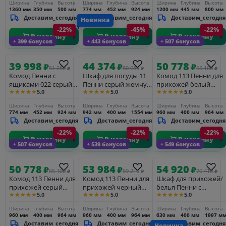
Ширина
Глубина
Высота
Ширина
Глубина
Высота
Ширина
Глубина
Высота
1360 мм
350 мм
500 мм
774 мм
452 мм
924 мм
1200 мм
445 мм
800 мм
Доставим_сегодня
Доставим_сегодня
Доставим_сегодня
Новинка
-22%
-45%
-22%
В корзину
В корзину
В корзину
+ 399 бонусов
+ 443 бонусов
+ 507 бонусов
39 998
44 374
50 778
₽
₽
₽
51 280
80 680
65 100
₽
₽
₽
Комод Пенни с
Шкаф для посуды 11
Комод 113 Пенни для
ящиками 022 серый
Пенни серый жемчуг/
прихожей белый
★★★★★
★★★★★
★★★★★
5.0
5.0
5.0
жемчуг/антик 24
антик 24 глухие
кварц/антик 24
фасады
Ширина
Глубина
Высота
Ширина
Глубина
Высота
Ширина
Глубина
Высота
774 мм
452 мм
924 мм
942 мм
400 мм
1554 мм
960 мм
400 мм
964 мм
Доставим_сегодня
Доставим_сегодня
Доставим_сегодня
-22%
-22%
-22%
В корзину
В корзину
В корзину
+ 507 бонусов
+ 539 бонусов
+ 549 бонусов
50 778
53 984
54 920
₽
₽
₽
65 100
69 210
70 410
₽
₽
₽
Комод 113 Пенни для
Комод 113 Пенни для
Шкаф для прихожей/
прихожей серый
прихожей черный
белья Пенни с
★★★★★
★★★★★
★★★★★
5.0
5.0
5.0
жемчуг/антик 24
сапфир/антик 24
зеркалом серый
жемчуг/антик 24
Ширина
Глубина
Высота
Ширина
Глубина
Высота
Ширина
Глубина
Высота
960 мм
400 мм
964 мм
960 мм
400 мм
964 мм
630 мм
400 мм
1997 м
Доставим_сегодня
Доставим_сегодня
Доставим_сегодня
Новинка