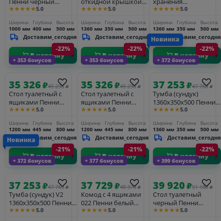
Пенни черный
откидной крышкой
хранения
★★★★★
★★★★★
★★★★★
5.0
5.0
5.0
сапфир/антик 24
1360х350х500 Пенни
1360х350х500 Пенни
белый кварц/антик 24
серый жемчуг/антик
Ширина
Глубина
Высота
Ширина
Глубина
Высота
Ширина
Глубина
Высота
24
1000 мм
400 мм
500 мм
1360 мм
350 мм
500 мм
1360 мм
350 мм
500 мм
Доставим_сегодня
Доставим_сегодня
Доставим_сегодня
Новинка
-22%
-22%
-22%
В корзину
В корзину
В корзину
+ 353 бонусов
+ 353 бонусов
+ 372 бонусов
35 326
35 326
37 253
₽
₽
₽
45 290
45 290
47 760
₽
₽
₽
Стол туалетный с
Стол туалетный с
Тумба (сундук)
ящиками Пенни
ящиками Пенни
1360х350х500 Пенни
★★★★★
★★★★★
★★★★★
5.0
5.0
5.0
белый кварц/антик 24
серый жемчуг/антик
изумруд
24
Ширина
Глубина
Высота
Ширина
Глубина
Высота
Ширина
Глубина
Высота
1200 мм
445 мм
800 мм
1200 мм
445 мм
800 мм
1360 мм
350 мм
500 мм
Доставим_сегодня
Доставим_сегодня
Доставим_сегодня
Новинка
-21%
-21%
-22%
В корзину
В корзину
В корзину
+ 372 бонусов
+ 377 бонусов
+ 399 бонусов
37 253
37 729
39 920
₽
₽
₽
47 760
48 370
51 180
₽
₽
₽
Тумба (сундук) V2
Комод с 4 ящиками
Стол туалетный
1360х350х500 Пенни
022 Пенни белый
черный Пенни
★★★★★
★★★★★
★★★★★
5.0
5.0
5.0
черный сапфир/
кварц/антик 24
черный сапфир/
антик 24
антик 24