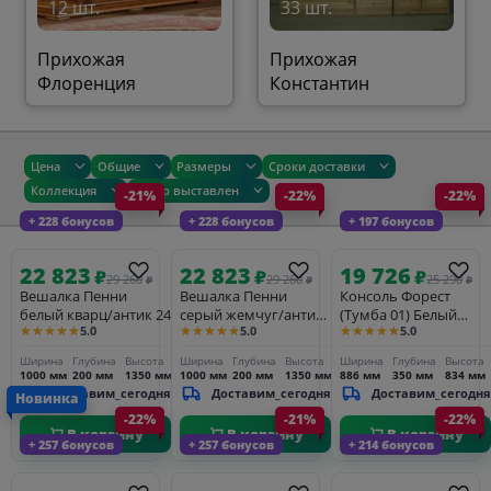
12 шт.
33 шт.
Прихожая
Прихожая
Флоренция
Константин
Цена
Общие
Размеры
Сроки доставки
Коллекция
Товар выставлен
-21%
-22%
-22%
+ 228 бонусов
+ 228 бонусов
+ 197 бонусов
22 823
22 823
19 726
₽
₽
₽
29 260
29 260
25 290
₽
₽
₽
Вешалка Пенни
Вешалка Пенни
Консоль Форест
белый кварц/антик 24
серый жемчуг/антик
(Тумба 01) Белый
★★★★★
★★★★★
★★★★★
5.0
5.0
5.0
24
воск/Антик
Ширина
Глубина
Высота
Ширина
Глубина
Высота
Ширина
Глубина
Высота
1000 мм
200 мм
1350 мм
1000 мм
200 мм
1350 мм
886 мм
350 мм
834 мм
Доставим_сегодня
Доставим_сегодня
Доставим_сегодня
Новинка
-22%
-21%
-22%
В корзину
В корзину
В корзину
+ 257 бонусов
+ 257 бонусов
+ 214 бонусов