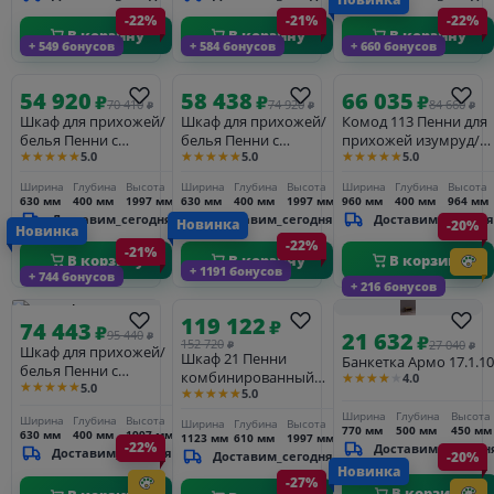
-22%
-21%
-22%
В корзину
В корзину
В корзину
+ 549 бонусов
+ 584 бонусов
+ 660 бонусов
54 920
58 438
66 035
₽
₽
₽
70 410
74 920
84 660
₽
₽
₽
Шкаф для прихожей/
Шкаф для прихожей/
Комод 113 Пенни для
белья Пенни с
белья Пенни с
прихожей изумруд/
★★★★★
★★★★★
★★★★★
5.0
5.0
5.0
зеркалом белый
зеркалом черный
антик 24 (NN новые
кварц/антик 24
сапфир/антик 24
направляющие)
Ширина
Глубина
Высота
Ширина
Глубина
Высота
Ширина
Глубина
Высота
630 мм
400 мм
1997 мм
630 мм
400 мм
1997 мм
960 мм
400 мм
964 мм
Доставим_сегодня
Доставим_сегодня
Доставим_сегодня
Новинка
-20%
Новинка
-22%
-21%
В корзину
В корзину
В корзину
+ 1191 бонусов
+ 744 бонусов
+ 216 бонусов
119 122
₽
74 443
₽
21 632
95 440
₽
₽
152 720
27 040
₽
₽
Шкаф для прихожей/
Шкаф 21 Пенни
Банкетка Армо 17.1.10
белья Пенни с
комбинированный
★★★★★
4.0
★★★★★
5.0
зеркалом изумруд/
★★★★★
5.0
изумруд/антик 24 (NN
антик 24 (NN новые
новые
Ширина
Глубина
Высота
Ширина
Глубина
Высота
Ширина
Глубина
Высота
направляющие)
770 мм
500 мм
450 мм
направляющие)
630 мм
400 мм
1997 мм
1123 мм
610 мм
1997 мм
-22%
Доставим_за_3_дн
Доставим_сегодня
Доставим_сегодня
-20%
Новинка
-27%
В корзину