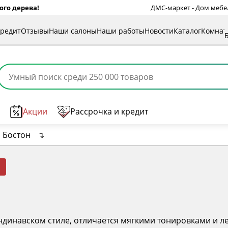
ого дерева!
ДМС-маркет - Дом мебели
кредит
Отзывы
Наши салоны
Наши работы
Новости
Каталог
Комна
Акции
Рассрочка и кредит
 Бостон
↴
.
ндинавском стиле, отличается мягкими тонировками и ле