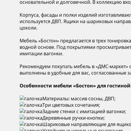
основательной и долговечной. В коллекцию вх
Корпуса, фасады и полки изделий изготавливают
используется ДВП. Ящики на шариковых напра
цоколи.
Мебель «Бостон» предлагается в трех тонировка
водной основе. Под покрытиями просматриваетс
имитации вагонки.
Рекомендуем покупать мебель в «ДМС-маркет» с 
выполнены в удобные для вас, согласованные 
Особенности мебели «Бостон» для гостиной
Материалы: массив сосны, ДВП;
Три цветовых сочетания;
Задние стенки с имитацией вагонки;
Деревянные ручки-кнопки;
Шариковые направляющие для ящико
Устойчивые цокольные основания.