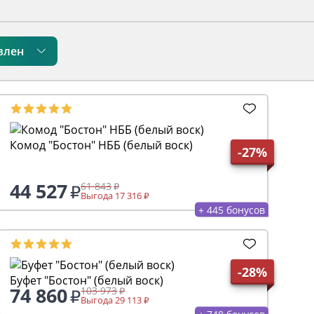
влен
Комод "Бостон" НББ (белый воск)
-27%
44 527
61 843
Выгода 17 316
+ 445 бонусов
-28%
Буфет "Бостон" (белый воск)
74 860
103 973
Выгода 29 113
+ 748 бонусов