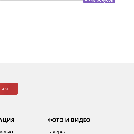
ься
АЦИЯ
ФОТО И ВИДЕО
белью
Галерея