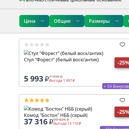
Цена
Общие
Размеры
Стул "Форест" (белый воск/антик)
-25
5 993
7 990
Выгода 1 997
+ 59 бонусов
-25
Комод "Бостон" НББ (серый)
37 316
50 426
Выгода 13 110
+ 373 бонусов