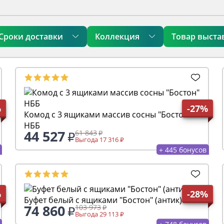
Сроки доставки
Коллекция
Товар выста
%
-27%
Комод с 3 ящиками массив сосны "Бостон"
НББ
44 527
61 843
Выгода 17 316
+ 445 бонусов
%
-28%
Буфет белый с ящиками "Бостон" (антик)
74 860
103 973
Выгода 29 113
+ 748 бонусов