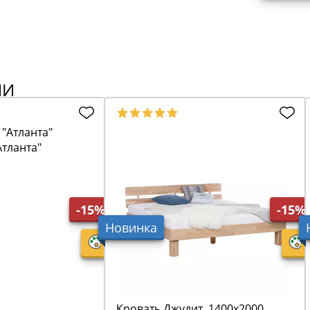
ИИ
Атланта"
-15%
-15%
Новинка
Кровать Джудит, 1400х2000