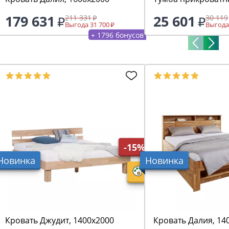
179 631
25 601
211 331
30 119
Выгода 31 700
Выгода
+ 1796 бонусов
-15%
Новинка
Новинка
Кровать Джудит, 1400х2000
Кровать Далия, 14