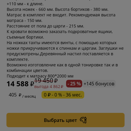
+110 мм - к длине.
Высота ножек - 660 мм. Высота бортиков - 380 мм.
Матрас в комплект не входит. Рекомендуемая высота
матраса - 150 мм.
Расстояние от пола до царги - 215 мм.
К кровати возможно заказать подкроватные ящики,
съемные бортики.
На ножках тахты имеются винты, с помощью которых
ножки прикручиваются к спинкам и царгам. Заглушки не
предусмотрены.Деревянный настил поставляется в
комплекте.
Возможно изготовление как в одной тонировке так и в
комбинации цветов.
Подходит к матрасу 800*2000 мм
19 450
14 588
- 25 %
+145 бонусов
выгода 4 862
* обязательное поле
405
0 ₽ - 0 % - 36 мес.
/ месяц
* необязательное поле
Выбрать цвет
* необязательное поле