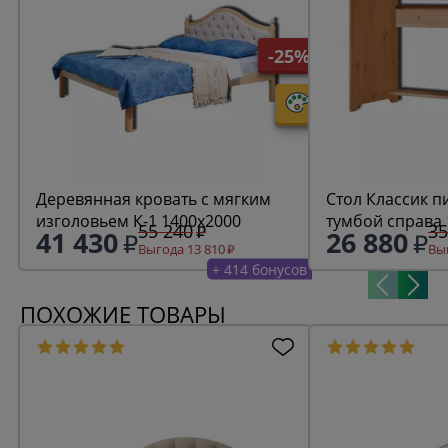
-25%
Деревянная кровать с мягким
Стол Классик 
изголовьем К-1 1400х2000
тумбой справа
55 240
35
41 430
26 880
Выгода 13 810
Выг
+ 414 бонусов
ПОХОЖИЕ ТОВАРЫ