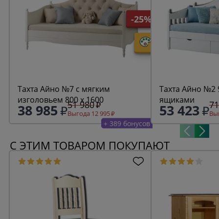
-25%
Тахта Айно №7 с мягким
Тахта Айно №2 9
изголовьем 800 х 1600
ящиками
51 980
71
38 985
53 423
Выгода 12 995
Выг
+ 389 бонусов
С ЭТИМ ТОВАРОМ ПОКУПАЮТ