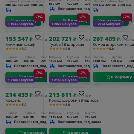
Ширина
Глубина
Высота
Ширина
Глубина
Высота
680 мм
420 мм
2000 мм
680 мм
420 мм
2000 мм
680 мм
420 мм
2000 мм
Поставляется_под_заказ
-7%
-7%
-7%
В корзину
В корзину
В корзину
+ 1933 бонусов
+ 2027 бонусов
+ 2074 бонусов
193 347
202 721
207 409
₽
₽
₽
207 900
217 980
223 020
₽
₽
Книжный шкаф
Тумба ТВ широкая
Комод широкий 8 ящ
★★★★★
★★★★★
★★★★★
5.0
5.0
5.0
Ширина
Глубина
Высота
Ширина
Глубина
Высота
Ширина
Глубина
Выс
1080 мм
450 мм
2210 мм
1800 мм
450 мм
550 мм
1560 мм
420 мм
95
Поставляется_под_заказ
Поставляется_под_заказ
Поставляется_под
-7%
-7%
В корзину
В корзину
В корзину
+ 2144 бонусов
+ 2156 бонусов
214 439
215 611
₽
₽
230 580
231 840
₽
₽
Креденс
Комод широкий 8 ящиков
★★★★★
★★★★★
5.0
5.0
Ширина
Глубина
Высота
Ширина
Глубина
Высота
1560 мм
530 мм
950 мм
1560 мм
530 мм
950 мм
Поставляется_под_заказ
Поставляется_под_заказ
В корзину
В корзину