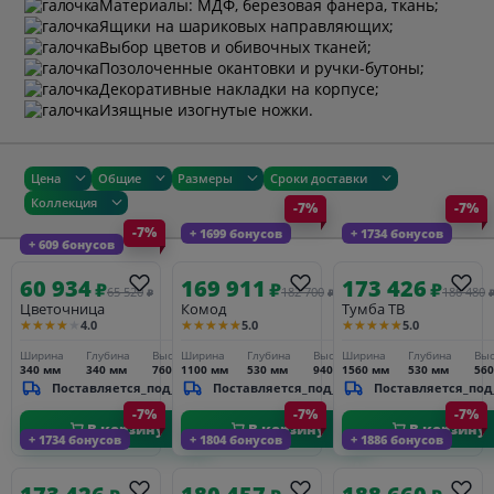
Материалы: МДФ, березовая фанера, ткань;
Ящики на шариковых направляющих;
Выбор цветов и обивочных тканей;
Позолоченные окантовки и ручки-бутоны;
Декоративные накладки на корпусе;
Изящные изогнутые ножки.
Цена
Общие
Размеры
Сроки доставки
Коллекция
-7%
-7%
-7%
+ 1699 бонусов
+ 1734 бонусов
+ 609 бонусов
60 934
169 911
173 426
₽
₽
₽
65 520
182 700
186 480
₽
₽
Цветочница
Комод
Тумба ТВ
★★★★★
★★★★★
★★★★★
4.0
5.0
5.0
Ширина
Глубина
Высота
Ширина
Глубина
Высота
Ширина
Глубина
Выс
340 мм
340 мм
760 мм
1100 мм
530 мм
940 мм
1560 мм
530 мм
56
Поставляется_под_заказ
Поставляется_под_заказ
Поставляется_под
-7%
-7%
-7%
В корзину
В корзину
В корзину
+ 1734 бонусов
+ 1804 бонусов
+ 1886 бонусов