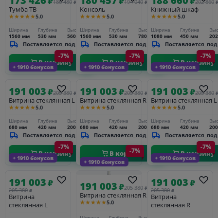
173 426
180 457
188 660
₽
₽
₽
186 480
194 040
202 860
₽
₽
Тумба ТВ
Консоль
Книжный шкаф
★★★★★
★★★★★
★★★★★
5.0
5.0
5.0
Ширина
Глубина
Высота
Ширина
Глубина
Высота
Ширина
Глубина
Выс
1560 мм
530 мм
560 мм
1560 мм
530 мм
780 мм
1080 мм
450 мм
20
Поставляется_под_заказ
Поставляется_под_заказ
Поставляется_под
-7%
-7%
-7%
В корзину
В корзину
В корзину
+ 1910 бонусов
+ 1910 бонусов
+ 1910 бонусов
191 003
191 003
191 003
₽
₽
₽
205 380
205 380
205 380
₽
₽
Витрина стеклянная L
Витрина стеклянная R
Витрина стеклянная L
★★★★★
★★★★★
★★★★★
5.0
5.0
5.0
Ширина
Глубина
Высота
Ширина
Глубина
Высота
Ширина
Глубина
Выс
680 мм
420 мм
2000 мм
680 мм
420 мм
2000 мм
680 мм
420 мм
20
Поставляется_под_заказ
Поставляется_под_заказ
Поставляется_под
-7%
-7%
-7%
В корзину
В корзину
В корзину
+ 1910 бонусов
+ 1910 бонусов
+ 1910 бонусов
191 003
191 003
₽
₽
191 003
₽
205 380
₽
205 380
205 380
₽
₽
Витрина стеклянная R
Витрина
Витрина
★★★★★
5.0
стеклянная L
стеклянная R
Ширина
Глубина
Высота