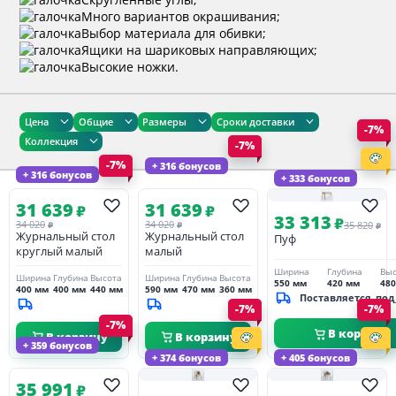
Много вариантов окрашивания;
Выбор материала для обивки;
Ящики на шариковых направляющих;
Высокие ножки.
Цена
Общие
Размеры
Сроки доставки
-7%
Коллекция
-7%
-7%
+ 316 бонусов
+ 316 бонусов
+ 333 бонусов
31 639
31 639
₽
₽
33 313
₽
34 020
34 020
35 820
₽
₽
₽
Журнальный стол
Журнальный стол
Пуф
круглый малый
малый
Ширина
Глубина
Выс
Ширина
Глубина
Высота
Ширина
Глубина
Высота
550 мм
420 мм
48
400 мм
400 мм
440 мм
590 мм
470 мм
360 мм
Поставляется_под
-7%
-7%
-7%
В корзину
В корзину
В корзину
+ 359 бонусов
+ 374 бонусов
+ 405 бонусов
35 991
₽