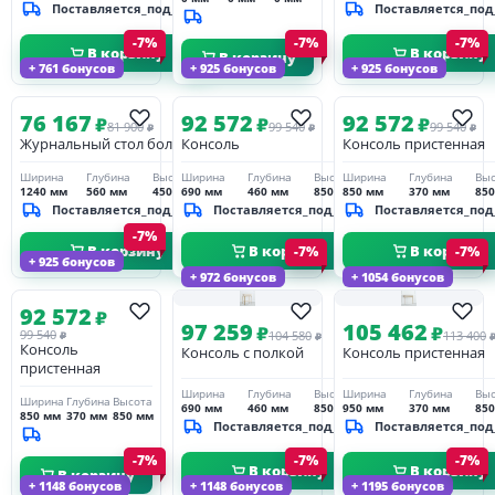
Поставляется_под_заказ
Поставляется_под
-7%
-7%
-7%
В корзину
В корзину
В корзину
+ 761 бонусов
+ 925 бонусов
+ 925 бонусов
76 167
92 572
92 572
₽
₽
₽
81 900
99 540
99 540
₽
₽
₽
Журнальный стол большой
Консоль
Консоль пристенная
Ширина
Глубина
Высота
Ширина
Глубина
Высота
Ширина
Глубина
Выс
1240 мм
560 мм
450 мм
690 мм
460 мм
850 мм
850 мм
370 мм
85
Поставляется_под_заказ
Поставляется_под_заказ
Поставляется_под
-7%
В корзину
В корзину
В корзину
-7%
-7%
+ 925 бонусов
+ 972 бонусов
+ 1054 бонусов
92 572
₽
97 259
105 462
₽
₽
99 540
104 580
113 400
₽
₽
Консоль
Консоль с полкой
Консоль пристенная
пристенная
Ширина
Глубина
Высота
Ширина
Глубина
Выс
Ширина
Глубина
Высота
690 мм
460 мм
850 мм
950 мм
370 мм
85
850 мм
370 мм
850 мм
Поставляется_под_заказ
Поставляется_под
-7%
-7%
-7%
В корзину
В корзину
В корзину
+ 1148 бонусов
+ 1148 бонусов
+ 1195 бонусов