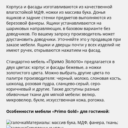
Корпуса и фасады изготавливаются из качественной
влагостойкой МДФ, ножки из массива бука. Донья
ящиков и задние стенки предметов выполняются из
березовой фанеры. Ящики устанавливаются на
шариковых направляющих, в базовом варианте без
доводчиков. По вашему запросу производитель может
доустановить доводчики. Уточняйте это у продавцов при
заказе мебели. Ящики и дверцы почти у всех изделий не
имеют ручек, открываются нажатием на фасад.
«Примо Золото
»
Стандартно мебель
предлагается в
двух цветах: корпус и фасады бежевые, а ножки
золотистого цвета. Можно выбрать другие цвета по
палитре производителя: черный, молоко, слоновая кость,
шоколад, розовая пудра, сланцево-серый, серо-
коричневый и другие. Также доступны разные
обивочные ткани для мягкой мебели: велюр,
микровелюр, букле, искусственная кожа, рогожка.
«
»
Особенности мебели
Primo Gold
для гостиной:
Материалы: массив бука, МДФ, фанера, ткань;
Скругленные углы;