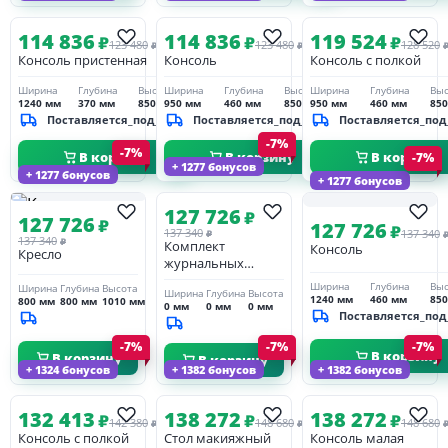
114 836
114 836
119 524
₽
₽
₽
123 480
123 480
128 520
₽
₽
Консоль пристенная
Консоль
Консоль с полкой
Ширина
Глубина
Высота
Ширина
Глубина
Высота
Ширина
Глубина
Выс
1240 мм
370 мм
850 мм
950 мм
460 мм
850 мм
950 мм
460 мм
85
Поставляется_под_заказ
Поставляется_под_заказ
Поставляется_под
-7%
-7%
В корзину
В корзину
В корзину
-7%
+ 1277 бонусов
+ 1277 бонусов
+ 1277 бонусов
127 726
₽
127 726
₽
127 726
₽
137 340
137 340
₽
137 340
₽
Комплект
Консоль
Кресло
журнальных
столиков (3 шт)
Ширина
Глубина
Выс
Ширина
Глубина
Высота
Ширина
Глубина
Высота
1240 мм
460 мм
85
800 мм
800 мм
1010 мм
0 мм
0 мм
0 мм
Поставляется_под
-7%
-7%
-7%
В корзину
В корзину
В корзину
+ 1324 бонусов
+ 1382 бонусов
+ 1382 бонусов
132 413
138 272
138 272
₽
₽
₽
142 380
148 680
148 680
₽
₽
Консоль с полкой
Стол макияжный
Консоль малая