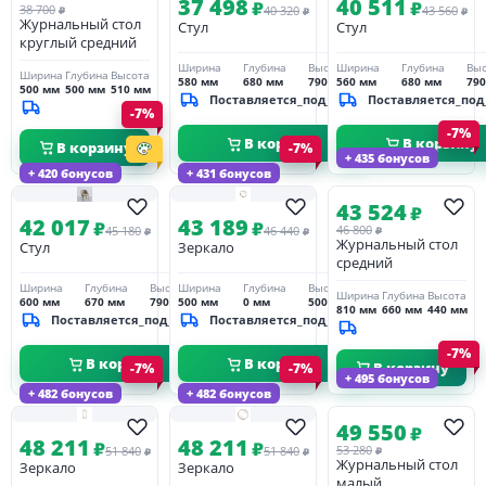
37 498
40 511
₽
₽
38 700
40 320
43 560
₽
₽
₽
Журнальный стол
Стул
Стул
круглый средний
Ширина
Глубина
Высота
Ширина
Глубина
Выс
Ширина
Глубина
Высота
580 мм
680 мм
790 мм
560 мм
680 мм
79
500 мм
500 мм
510 мм
Поставляется_под_заказ
Поставляется_под
-7%
-7%
В корзину
В корзину
В корзину
-7%
+ 435 бонусов
+ 420 бонусов
+ 431 бонусов
43 524
₽
42 017
43 189
₽
₽
46 800
45 180
46 440
₽
₽
₽
Журнальный стол
Стул
Зеркало
средний
Ширина
Глубина
Высота
Ширина
Глубина
Высота
Ширина
Глубина
Высота
600 мм
670 мм
790 мм
500 мм
0 мм
500 мм
810 мм
660 мм
440 мм
Поставляется_под_заказ
Поставляется_под_заказ
-7%
В корзину
В корзину
В корзину
-7%
-7%
+ 495 бонусов
+ 482 бонусов
+ 482 бонусов
49 550
₽
48 211
48 211
₽
₽
53 280
51 840
51 840
₽
₽
₽
Журнальный стол
Зеркало
Зеркало
малый