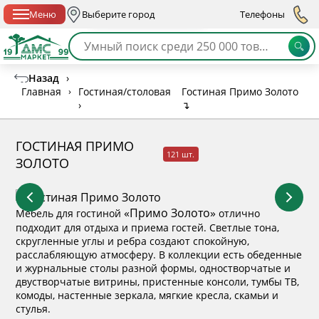
Спб с 10:00 до 21:00
Меню
Выберите город
Телефоны
Назад
›
Главная
›
Гостиная/столовая
Гостиная Примо Золото
›
↴
ГОСТИНАЯ ПРИМО
121 шт.
ЗОЛОТО
«Примо Золото
»
Мебель для гостиной
отлично
подходит для отдыха и приема гостей. Светлые тона,
скругленные углы и ребра создают спокойную,
расслабляющую атмосферу. В коллекции есть обеденные
и журнальные столы разной формы, одностворчатые и
двустворчатые витрины, пристенные консоли, тумбы ТВ,
комоды, настенные зеркала, мягкие кресла, скамьи и
стулья.