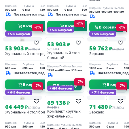
Ширина
Глубина
Высота
Ширина
Глубина
Высота
Ширина
Глубина
Высота
500 мм
0 мм
1300 мм
800 мм
0 мм
800 мм
580 мм
460 мм
450 мм
Поставляется_под_заказ
Поставляется_под_заказ
-7%
В корзину
В корзину
В корзину
-7%
-7%
+ 539 бонусов
+ 539 бонусов
+ 597 бонусов
53 903
₽
53 903
59 762
₽
₽
57 960
57 960
64 260
₽
₽
₽
Журнальный стол
Журнальный стол средний
Зеркало
большой
Ширина
Глубина
Высота
Ширина
Глубина
Выс
Ширина
Глубина
Высота
690 мм
690 мм
450 мм
1000 мм
0 мм
10
1270 мм
800 мм
510 мм
Поставляется_под_заказ
Поставляется_под
-7%
В корзину
В корзину
В корзину
-7%
-7%
+ 691 бонусов
+ 644 бонусов
+ 714 бонусов
69 136
₽
64 449
71 480
₽
₽
74 340
69 300
76 860
₽
₽
₽
Комплект круглых
Журнальный стол большой
Зеркало
журнальных
столиков (2 шт)
Ширина
Глубина
Высота
Ширина
Глубина
Выс
Ширина
Глубина
Высота
950 мм
560 мм
450 мм
500 мм
0 мм
19
0 мм
0 мм
0 мм