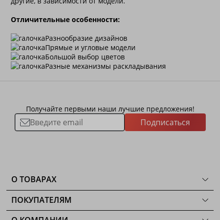
другие, в зависимости от модели.
Отличительные особенности:
Разнообразие дизайнов
Прямые и угловые модели
Большой выбор цветов
Разные механизмы раскладывания
Получайте первыми наши лучшие предложения!
Подписаться
О ТОВАРАХ
ТОВАРЫ
ПОКУПАТЕЛЯМ
КОМНАТЫ
Как сделать заказ
КОЛЛЕКЦИИ