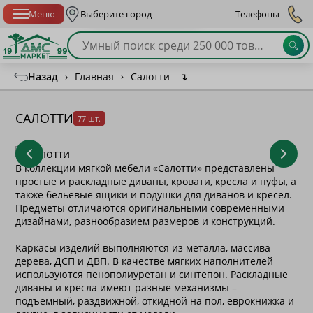
Спб с 10:00 до 21:00
Меню
Выберите город
Телефоны
Назад
›
Главная
›
Салотти
↴
САЛОТТИ
77 шт.
В коллекции мягкой мебели «Салотти» представлены
простые и раскладные диваны, кровати, кресла и пуфы, а
также бельевые ящики и подушки для диванов и кресел.
Предметы отличаются оригинальными современными
дизайнами, разнообразием размеров и конструкций.
Каркасы изделий выполняются из металла, массива
дерева, ДСП и ДВП. В качестве мягких наполнителей
используются пенополиуретан и синтепон. Раскладные
диваны и кресла имеют разные механизмы –
подъемный, раздвижной, откидной на пол, еврокнижка и