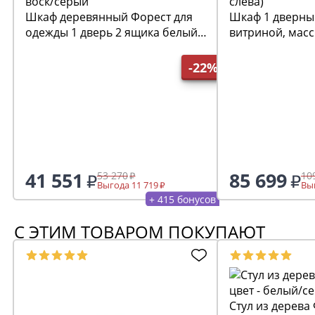
Шкаф деревянный Форест для
Шкаф 1 дверны
одежды 1 дверь 2 ящика белый
витриной, масс
воск/серый
слева)
-22%
41 551
85 699
53 270
10
Выгода 11 719
Выг
+ 415 бонусов
С ЭТИМ ТОВАРОМ ПОКУПАЮТ
Стул из дерева 