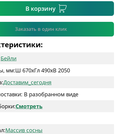
В корзину
Подтвердить
Заказать в один клик
теристики:
:
Бейли
ы, мм:
Ш 670
x
Гл 490
x
В 2050
а:
Доставим_сегодня
оставки: В разобранном виде
борки:
Смотреть
:
л:
Массив сосны