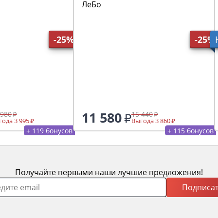
ЛеБо
-25%
-25%
11 580
 980
15 440
ода 3 995
Выгода 3 860
+ 119 бонусов
+ 115 бонусов
Получайте первыми наши лучшие предложения!
Подписат