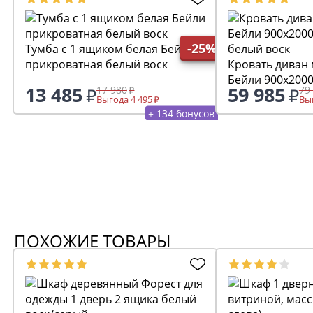
-25%
Тумба с 1 ящиком белая Бейли
прикроватная белый воск
Кровать диван
Бейли 900х200
13 485
59 985
17 980
79
белый воск
Выгода 4 495
Выг
+ 134 бонусов
ПОХОЖИЕ ТОВАРЫ