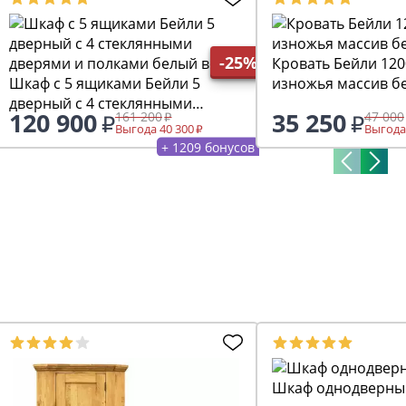
-25%
Кровать Бейли 120
Шкаф c 5 ящиками Бейли 5
изножья массив б
дверный с 4 стеклянными
120 900
35 250
161 200
47 000
дверями и полками белый воск
Выгода 40 300
Выгода
+ 1209 бонусов
Шкаф однодверны