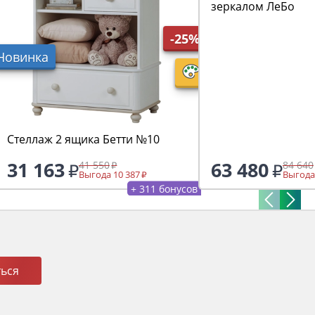
зеркалом ЛеБо
-25%
Новинка
Стеллаж 2 ящика Бетти №10
31 163
63 480
41 550
84 640
Выгода 10 387
Выгода
+ 311 бонусов
ься