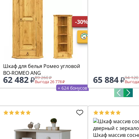
-30%
Шкаф для белья Ромео угловой
BO-ROMEO ANG
62 482
65 884
89 260
94 120
Выгода 26 778
Выгода
+ 624 бонусов
Шкаф массив сосн