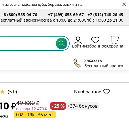
 из сосны, массива дуба, берёзы, ольхи и т.д.
8 (800) 555-04-76
+7 (499) 653-69-67
+7 (812) 748-26-45
ты
Бесплатный звонок
Москва с 10:00 до 21:00
Спб с 10:00 до 21:00
Войти
Избранное
Корзина
Заказать
бесплатный звонок
ельное поле
(5.0)
В избранное
49 880
10
- 25 %
+374 бонусов
ательное поле
выгода 12 470
0 ₽ - 0 % - 36 мес.
месяц
ательное поле