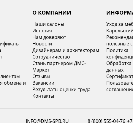
О КОМПАНИИ
ИНФОРМ
Наши салоны
Уход за ме
История
Карельский
х
Нам доверяют
Рекомендац
тификаты
Новости
полезные с
а
Дизайнерам и архитекторам
Политика
я
Сотрудничество
конфиденц
Стань партнером ДМС-
Обработка
Маркет
данных
клиентам
Отзывы
Сертифика
я обмена и
Вакансии
Пользоват
Результаты оценки труда
соглашени
Контакты
INFO@DMS-SPB.RU
8 (800) 555-04-76
+7
Наш электронный адрес
Звонок по России бесплатный
Моск