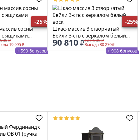
-25%
-25%
 массив сосны
Шкаф массив 3 створчатый
0 с ящиками
Бейли 3-ств с зеркалом белый
90 810
 980
121 080
воск
ода 19 995
Выгода 30 270
+ 599 бонусов
+ 908 бонусов