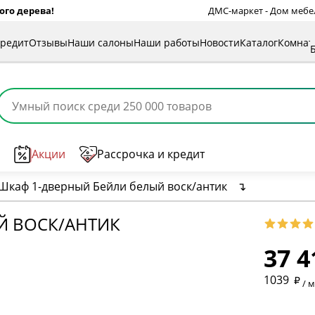
ого дерева!
ДМС-маркет - Дом мебели
кредит
Отзывы
Наши салоны
Наши работы
Новости
Каталог
Комна
Акции
Рассрочка и кредит
Шкаф 1-дверный Бейли белый воск/антик
↴
* обязат
Й ВОСК/АНТИК
37 4
* необяз
1039
/ 
* необяз