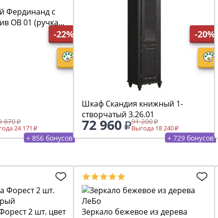
й Фердинанд с
ив ОВ 01 (ручка
-22%
-20%
Шкаф Скандия книжный 1-
створчатый 3.26.01
72 960
9 870
91 200
ода 24 171
Выгода 18 240
+ 856 бонусов
+ 729 бонусов
Форест 2 шт. цвет
Зеркало бежевое из дерева