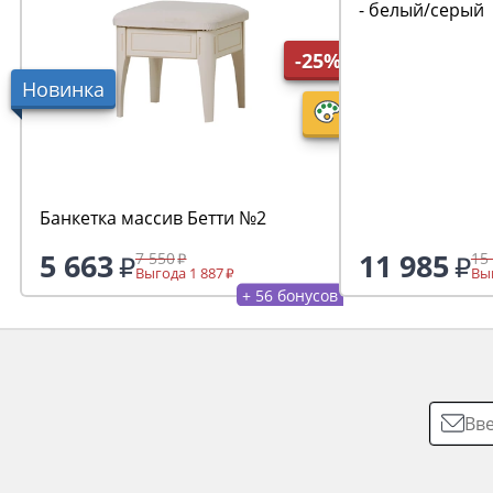
- белый/серый
-25%
Новинка
Банкетка массив Бетти №2
5 663
11 985
7 550
15
Выгода 1 887
Выг
+ 56 бонусов