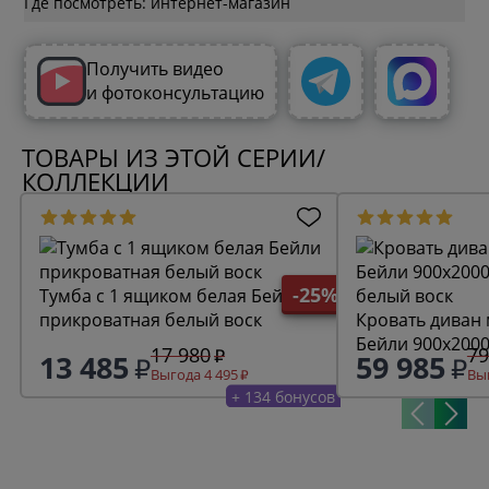
Где посмотреть: интернет-магазин
Получить видео
и фотоконсультацию
ТОВАРЫ ИЗ ЭТОЙ СЕРИИ/
КОЛЛЕКЦИИ
-25%
Тумба с 1 ящиком белая Бейли
прикроватная белый воск
Кровать диван
Бейли 900х200
17 980
79
13 485
59 985
белый воск
Выгода 4 495
Выг
+ 134 бонусов