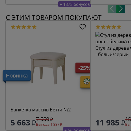
+ 1873 бонусов
С ЭТИМ ТОВАРОМ ПОКУПАЮТ
Стул из дерева 
- белый/серый
-25%
Новинка
Банкетка массив Бетти №2
7 550
15
5 663
11 985
Выгода 1 887
Выг
+ 56 бонусов