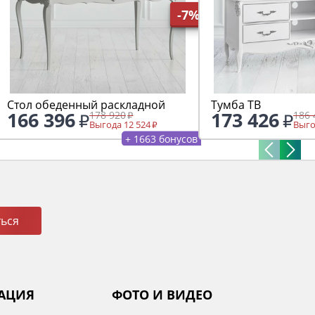
-7%
Стол обеденный раскладной
Тумба ТВ
166 396
173 426
178 920
186 
Выгода 12 524
Выго
+ 1663 бонусов
ься
АЦИЯ
ФОТО И ВИДЕО