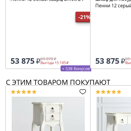
Пенни 12 серы
24
-21%
53 875
53 875
69 070
69
Выгода 15 195
Выг
+ 538 бонусов
С ЭТИМ ТОВАРОМ ПОКУПАЮТ