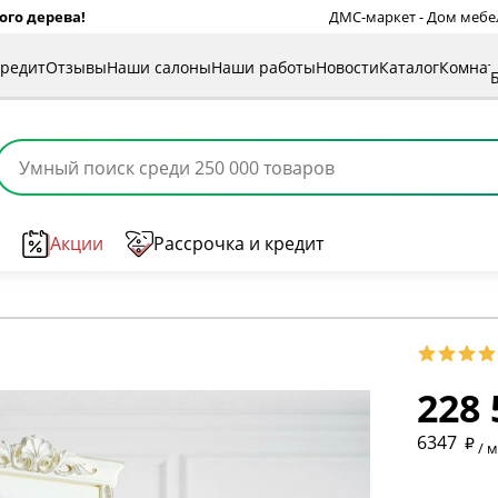
ого дерева!
ДМС-маркет - Дом мебели
кредит
Отзывы
Наши салоны
Наши работы
Новости
Каталог
Комна
Акции
Рассрочка и кредит
* обязат
228 
* необяз
6347
/ 
* необяз