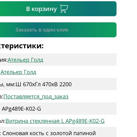
В корзину
Подтвердить
Заказать в один клик
теристики:
ия:
Ательер Голд
:
Ательер Голд
ы, мм:
Ш 670
x
Гл 470
x
В 2200
а:
Поставляется_под_заказ
: APg489E-K02-G
л:
Витрина стеклянная L APg489E-K02-G
: Слоновая кость с золотой патиной