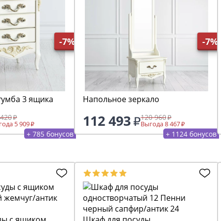
-7%
-7%
тумба 3 ящика
Напольное зеркало
112 493
 420
120 960
ода 5 909
Выгода 8 467
+ 785 бонусов
+ 1124 бонусов
ды с ящиком
Шкаф для посуды