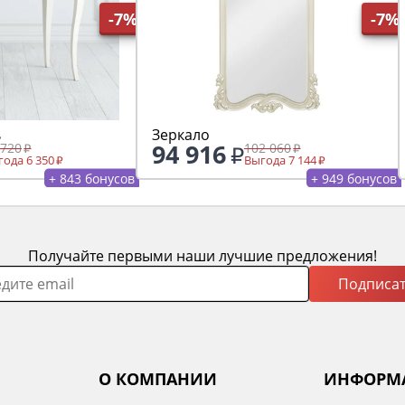
-7%
-7%
ь
Зеркало
94 916
 720
102 060
ода 6 350
Выгода 7 144
+ 843 бонусов
+ 949 бонусов
Получайте первыми наши лучшие предложения!
Подписат
О КОМПАНИИ
ИНФОРМ