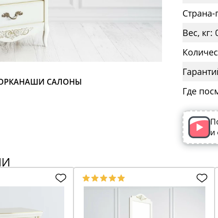
Страна-
Вес, кг: 
Количес
Гаранти
ОРКА
НАШИ САЛОНЫ
Где пос
П
и
ИИ