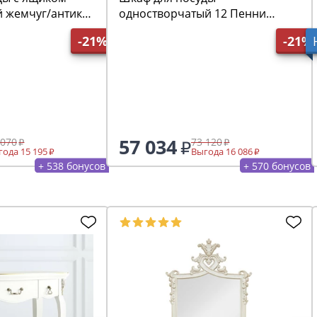
й жемчуг/антик
одностворчатый 12 Пенни
черный сапфир/антик 24
-21%
-21%
57 034
 070
73 120
ода 15 195
Выгода 16 086
+ 538 бонусов
+ 570 бонусов