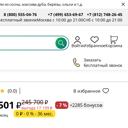
 из сосны, массива дуба, берёзы, ольхи и т.д.
8 (800) 555-04-76
+7 (499) 653-69-67
+7 (812) 748-26-45
ты
Бесплатный звонок
Москва с 10:00 до 21:00
Спб с 10:00 до 21:00
Войти
Избранное
Корзина
Заказать
бесплатный звонок
ельное поле
(0.0)
В избранное
245 700
501
- 7 %
+2285 бонусов
ательное поле
выгода 17 199
0 ₽ - 0 % - 36 мес.
месяц
ательное поле