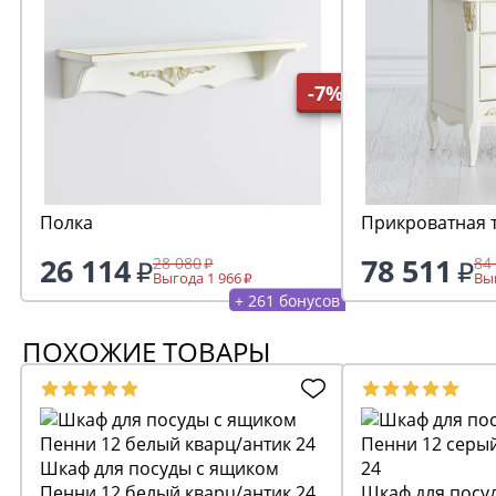
-7%
Полка
Прикроватная 
26 114
78 511
28 080
84
Выгода 1 966
Выг
+ 261 бонусов
ПОХОЖИЕ ТОВАРЫ
Шкаф для посуды с ящиком
Пенни 12 белый кварц/антик 24
Шкаф для посу