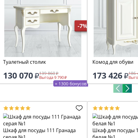
-7%
Туалетный столик
Комод для обуви
130 070
173 426
139 860
186 
Выгода 9 790
Выго
+ 1300 бонусов
Шкаф для посуды 111 Гранада
Шкаф для посуды 
серая №1
белая №1