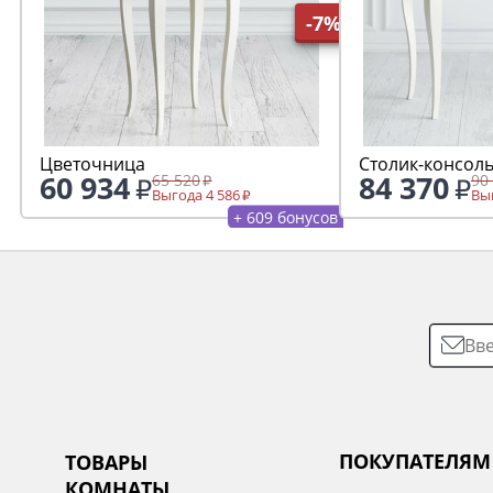
-7%
Цветочница
Столик-консол
60 934
84 370
65 520
90
Выгода 4 586
Выг
+ 609 бонусов
ПОКУПАТЕЛЯМ
ТОВАРЫ
КОМНАТЫ