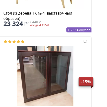
Стол из дерева ТК № 4 (выставочный
образец)
23 324
27 440
Выгода 4 116
+ 233 бонусов
-15%