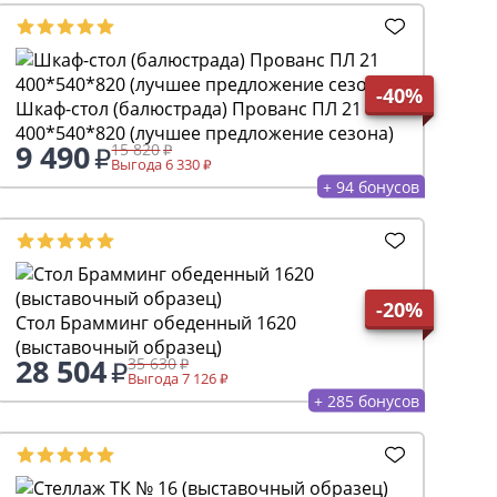
-40%
Шкаф-стол (балюстрада) Прованс ПЛ 21
400*540*820 (лучшее предложение сезона)
9 490
15 820
Выгода 6 330
+ 94 бонусов
-20%
Стол Брамминг обеденный 1620
(выставочный образец)
28 504
35 630
Выгода 7 126
+ 285 бонусов