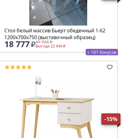
Стол белый массив Бьерт обеденный 1-62
1200х700х750 (выставочный образец)
18 777
41 726
Выгода 22 949
+ 187 бонусов
-15%