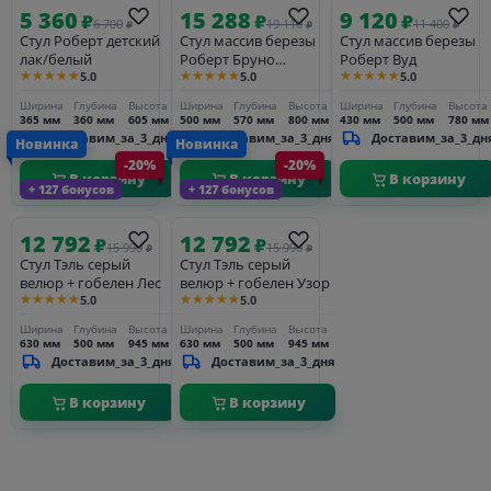
5 360
15 288
9 120
₽
₽
₽
6 700
19 110
11 400
₽
₽
₽
Стул Роберт детский
Стул массив березы
Стул массив березы
лак/белый
Роберт Бруно
Роберт Вуд
★★★★★
★★★★★
★★★★★
5.0
5.0
5.0
орех+гобелен Узор
Ширина
Глубина
Высота
Ширина
Глубина
Высота
Ширина
Глубина
Высота
365 мм
360 мм
605 мм
500 мм
570 мм
800 мм
430 мм
500 мм
780 мм
Доставим_за_3_дня
Доставим_за_3_дня
Доставим_за_3_дн
Новинка
Новинка
-20%
-20%
В корзину
В корзину
В корзину
+ 127 бонусов
+ 127 бонусов
12 792
12 792
₽
₽
15 990
15 990
₽
₽
Стул Тэль серый
Стул Тэль серый
велюр + гобелен Лес
велюр + гобелен Узор
★★★★★
★★★★★
5.0
5.0
Ширина
Глубина
Высота
Ширина
Глубина
Высота
630 мм
500 мм
945 мм
630 мм
500 мм
945 мм
Доставим_за_3_дня
Доставим_за_3_дня
В корзину
В корзину