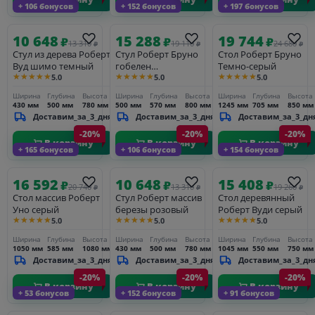
+ 106 бонусов
+ 152 бонусов
+ 197 бонусов
10 648
15 288
19 744
₽
₽
₽
13 310
19 110
24 680
₽
₽
₽
Стул из дерева Роберт
Стул Роберт Бруно
Стол Роберт Бруно
Вуд шимо темный
гобелен
Темно-серый
★★★★★
★★★★★
★★★★★
5.0
5.0
5.0
Листья+рогожка Сан-
Леон
Ширина
Глубина
Высота
Ширина
Глубина
Высота
Ширина
Глубина
Высота
430 мм
500 мм
780 мм
500 мм
570 мм
800 мм
1245 мм
705 мм
850 мм
Доставим_за_3_дня
Доставим_за_3_дня
Доставим_за_3_дн
-20%
-20%
-20%
В корзину
В корзину
В корзину
+ 165 бонусов
+ 106 бонусов
+ 154 бонусов
16 592
10 648
15 408
₽
₽
₽
20 740
13 310
19 260
₽
₽
₽
Стол массив Роберт
Стул Роберт массив
Стол деревянный
Уно серый
березы розовый
Роберт Вуди серый
★★★★★
★★★★★
★★★★★
5.0
5.0
5.0
Ширина
Глубина
Высота
Ширина
Глубина
Высота
Ширина
Глубина
Высота
1050 мм
585 мм
1080 мм
430 мм
500 мм
780 мм
1045 мм
550 мм
750 мм
Доставим_за_3_дня
Доставим_за_3_дня
Доставим_за_3_дн
-20%
-20%
-20%
В корзину
В корзину
В корзину
+ 53 бонусов
+ 152 бонусов
+ 91 бонусов