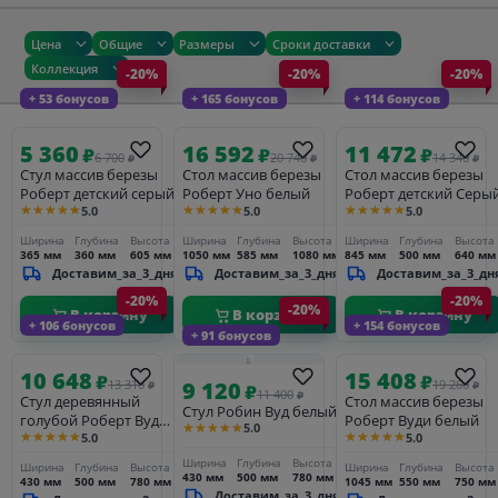
Цена
Общие
Размеры
Сроки доставки
Коллекция
-20%
-20%
-20%
+ 53 бонусов
+ 165 бонусов
+ 114 бонусов
5 360
16 592
11 472
₽
₽
₽
6 700
20 740
14 340
₽
₽
₽
Стул массив березы
Стол массив березы
Стол массив березы
Роберт детский серый
Роберт Уно белый
Роберт детский Серы
★★★★★
★★★★★
★★★★★
5.0
5.0
5.0
Ширина
Глубина
Высота
Ширина
Глубина
Высота
Ширина
Глубина
Высота
365 мм
360 мм
605 мм
1050 мм
585 мм
1080 мм
845 мм
500 мм
640 мм
Доставим_за_3_дня
Доставим_за_3_дня
Доставим_за_3_дн
-20%
-20%
-20%
В корзину
В корзину
В корзину
+ 106 бонусов
+ 154 бонусов
+ 91 бонусов
10 648
15 408
₽
₽
9 120
13 310
19 260
₽
₽
₽
11 400
₽
Стул деревянный
Стол массив березы
Стул Робин Вуд белый
голубой Роберт Вуд
Роберт Вуди белый
★★★★★
5.0
★★★★★
★★★★★
5.0
5.0
аква
Ширина
Глубина
Высота
Ширина
Глубина
Высота
Ширина
Глубина
Высота
430 мм
500 мм
780 мм
430 мм
500 мм
780 мм
1045 мм
550 мм
750 мм
Доставим_за_3_дня