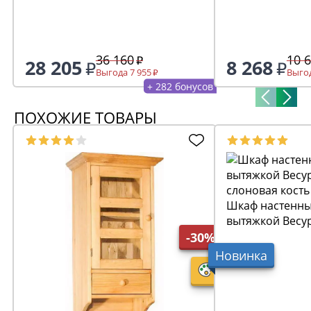
36 160
10 
28 205
8 268
Выгода 7 955
Выгод
+ 282 бонусов
ПОХОЖИЕ ТОВАРЫ
Шкаф настенны
вытяжкой Весур
слоновая кость
-30%
Новинка