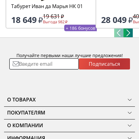
Табурет Иван да Марья НК 01
19 631
40
18 649
28 049
Выгода 982
Выг
+ 186 бонусов
Получайте первыми наши лучшие предложения!
Подписаться
О ТОВАРАХ
ТОВАРЫ
ПОКУПАТЕЛЯМ
КОМНАТЫ
Как сделать заказ
КОЛЛЕКЦИИ
О КОМПАНИИ
Оплата
НОВИНКИ
Наши салоны
О ценах и скидках
РАСПРОДАЖА
ИНФОРМАЦИЯ