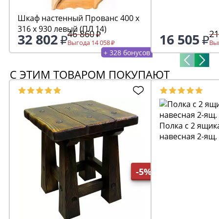
Шкаф настенный Прованс 400 х
316 х 930 левый (ПЛ 14)
46 860
21
32 802
16 505
Выгода 14 058
Выг
+ 328 бонусов
С ЭТИМ ТОВАРОМ ПОКУПАЮТ
Полка с 2 ящик
навесная 2-ящ.
-5%