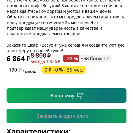
стильный шкаф «Весури»! Закажите его прямо сейчас и
наслаждайтесь комфортом и уютом в вашем доме!
Обратите внимание, что мы предоставляем гарантию на
нашу продукцию в течение 24 месяцев. Это
подтверждает нашу уверенность в качестве и
надёжности предлагаемых товаров.
* обязательное поле
Закажите шкаф «Весури» уже сегодня и создайте уютную
атмосферу на вашей кухне!
8 800
6 864
- 22 %
+68 бонусов
выгода 1 936
* необязательное поле
190
0 ₽ - 0 % - 36 мес.
/ месяц
* необязательное поле
В корзину
Подтвердить
Заказать в один клик
Характеристики: