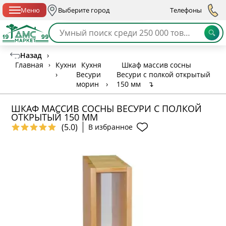
Спб с 10:00 до 21:00
Меню
Выберите город
Телефоны
Назад
›
Главная
›
Кухни
Кухня
Шкаф массив сосны
›
Весури
Весури с полкой открытый
морин
›
150 мм
↴
ШКАФ МАССИВ СОСНЫ ВЕСУРИ С ПОЛКОЙ
ОТКРЫТЫЙ 150 ММ
(5.0)
В избранное