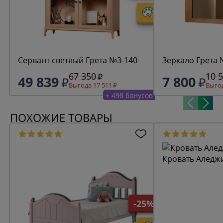
Сервант светлый Грета №3-140
Зеркало Грета
67 350
10 
49 839
7 800
Выгода 17 511
Выгод
+ 498 бонусов
ПОХОЖИЕ ТОВАРЫ
Кровать Аледжи
-25%