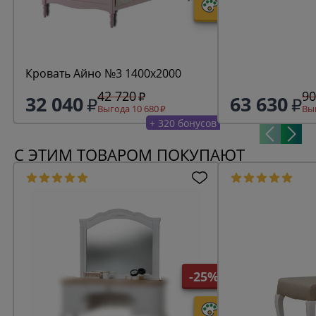
Кровать Айно №3 1400х2000
42 720
90
32 040
63 630
Выгода 10 680
Выг
+ 320 бонусов
С ЭТИМ ТОВАРОМ ПОКУПАЮТ
-25%