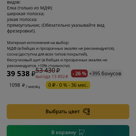
видов:
Елка (только из МДФ);
широкая полоска;
узкая полоска;
прямоугольник; (Обязательно указывайте вид
фрезеровки!).
Материал исполнения на выбор:
МДФ (в бейцах и прозрачных эмалях не рекомендуется),
сосна (доступна для всех типов покрытий),
бессучковый щит (в бейцах и прозрачных эмалях не
рекомендуется, +10% стоимости).
53 430
39 538
- 26 %
+395 бонусов
выгода 13 892
* обязательное поле
1098
0 ₽ - 0 % - 36 мес.
/ месяц
* необязательное поле
Выбрать цвет
* необязательное поле
В корзину