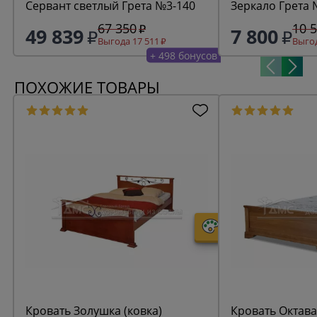
Сервант светлый Грета №3-140
Зеркало Грета
67 350
10 
49 839
7 800
Выгода 17 511
Выгод
+ 498 бонусов
ПОХОЖИЕ ТОВАРЫ
Кровать Золушка (ковка)
Кровать Октава