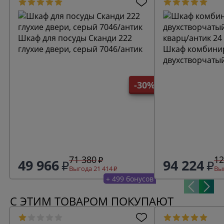
Шкаф для посуды Сканди 222
глухие двери, серый 7046/антик
Шкаф комбини
двухстворчаты
кварц/антик 24
-30%
71 380
12
49 966
94 224
Выгода 21 414
Выг
+ 499 бонусов
С ЭТИМ ТОВАРОМ ПОКУПАЮТ