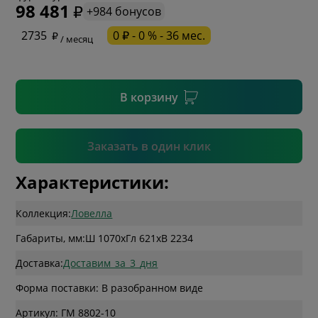
98 481
+984 бонусов
* необязательное поле
2735
0 ₽ - 0 % - 36 мес.
/ месяц
* необязательное поле
В корзину
Подтвердить
Заказать в один клик
Характеристики:
Коллекция:
Ловелла
Габариты, мм:
Ш 1070
x
Гл 621
x
В 2234
Доставка:
Доставим_за_3_дня
Форма поставки: В разобранном виде
Артикул: ГМ 8802-10